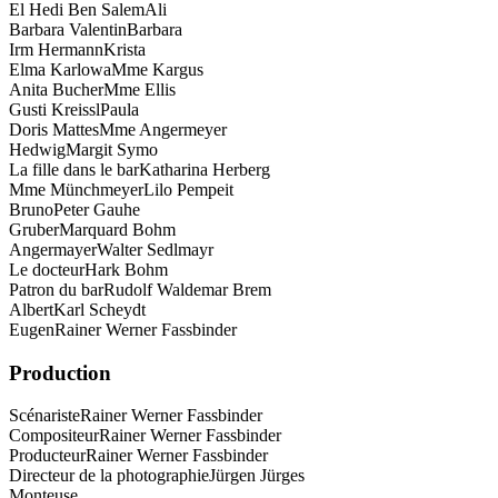
El Hedi Ben Salem
Ali
Barbara Valentin
Barbara
Irm Hermann
Krista
Elma Karlowa
Mme Kargus
Anita Bucher
Mme Ellis
Gusti Kreissl
Paula
Doris Mattes
Mme Angermeyer
Hedwig
Margit Symo
La fille dans le bar
Katharina Herberg
Mme Münchmeyer
Lilo Pempeit
Bruno
Peter Gauhe
Gruber
Marquard Bohm
Angermayer
Walter Sedlmayr
Le docteur
Hark Bohm
Patron du bar
Rudolf Waldemar Brem
Albert
Karl Scheydt
Eugen
Rainer Werner Fassbinder
Production
Scénariste
Rainer Werner Fassbinder
Compositeur
Rainer Werner Fassbinder
Producteur
Rainer Werner Fassbinder
Directeur de la photographie
Jürgen Jürges
Monteuse