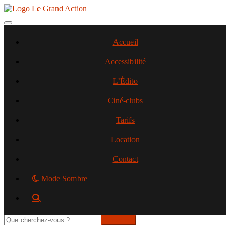
Aller
au
contenu
Toggle navigation
principal
Accueil
Accessibilité
L’Édito
Ciné-clubs
Tarifs
Location
Contact
Mode Sombre
Rechercher
sur