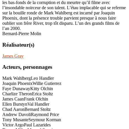
les bas-fonds de la corruption et du meurtre qu’il filme avec
l’insondable noirceur de son talent. L’étau implacable qui se referme
sur la bouille ronde de Mark Wahlberg est incarné par Joaquin
Phoenix, dont la présence trouble parvient presque à nous faire
oublier son frère River, trop tôt disparu. L’un des grands films de
l’an 2000.
Bernard-Pierre Molin
Réalisateur(s)
James Gray
Acteurs, personnages
Mark Wahlberg
Leo Handler
Joaquin Phoenix
Willie Gutierrez
Faye Dunaway
Kitty Olchin
Charlize Theron
Erica Stoltz
James Caan
Frank Olchin
Ellen Burstyn
Val Handler
Chad Aaron
Bernard Stoltz
Andrew Davoli
Raymond Price
Tony Musante
Seymour Korman
Victor Argo
Paul Lazarides