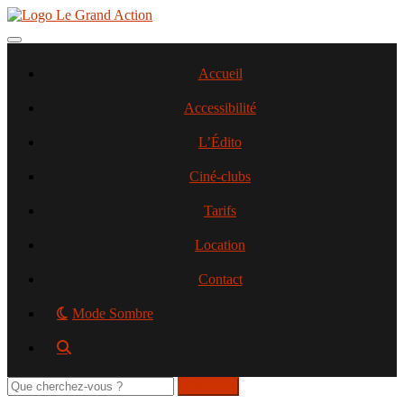
Aller
au
contenu
Toggle navigation
principal
Accueil
Accessibilité
L’Édito
Ciné-clubs
Tarifs
Location
Contact
Mode Sombre
Rechercher
sur