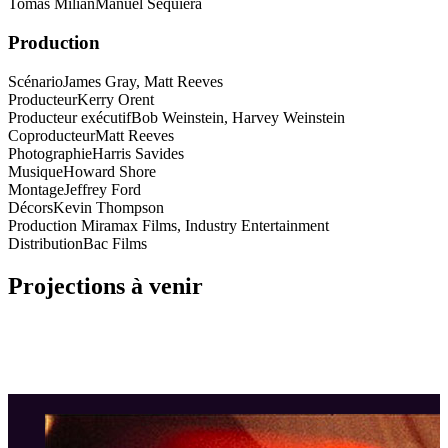
Tomas Milian
Manuel Sequiera
Production
Scénario
James Gray, Matt Reeves
Producteur
Kerry Orent
Producteur exécutif
Bob Weinstein, Harvey Weinstein
Coproducteur
Matt Reeves
Photographie
Harris Savides
Musique
Howard Shore
Montage
Jeffrey Ford
Décors
Kevin Thompson
Production Miramax Films, Industry Entertainment
Distribution
Bac Films
Projections à venir