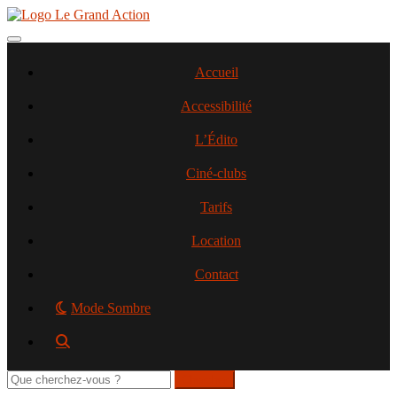
Aller
au
contenu
Toggle navigation
principal
Accueil
Accessibilité
L’Édito
Ciné-clubs
Tarifs
Location
Contact
Mode Sombre
Rechercher
sur