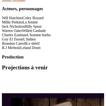
Acteurs, personnages
Will Hutchins
Coley Boyard
Millie Perkins
La femme
Jack Nicholson
Billy Spear
Warren Oates
Willett Gashade
Charles Eastman
L'homme barbu
Guy El Tsosie
L'Indien
Brandon Carroll
Le shérif
B.J Merholz
Leland Drum
Production
Projections à venir