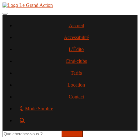
Aller
au
contenu
Toggle navigation
principal
Accueil
Accessibilité
L’Édito
Ciné-clubs
Tarifs
Location
Contact
Mode Sombre
Rechercher
sur