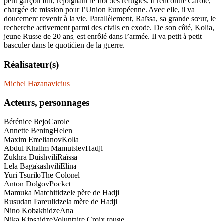
petit garçon fuit, rejoignant le flot des réfugiés. Il rencontre Carole,
chargée de mission pour l’Union Européenne. Avec elle, il va
doucement revenir à la vie. Parallèlement, Raïssa, sa grande sœur, le
recherche activement parmi des civils en exode. De son côté, Kolia,
jeune Russe de 20 ans, est enrôlé dans l’armée. Il va petit à petit
basculer dans le quotidien de la guerre.
Réalisateur(s)
Michel Hazanavicius
Acteurs, personnages
Bérénice Bejo
Carole
Annette Bening
Helen
Maxim Emelianov
Kolia
Abdul Khalim Mamutsiev
Hadji
Zukhra Duishvili
Raïssa
Lela Bagakashvili
Elina
Yuri Tsurilo
The Colonel
Anton Dolgov
Pocket
Mamuka Matchitidze
le père de Hadji
Rusudan Pareulidze
la mère de Hadji
Nino Kobakhidze
Ana
Nika Kipshidze
Voluntaire Croix rouge