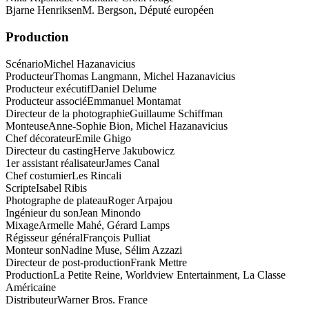
Bjarne Henriksen
M. Bergson, Député européen
Production
Scénario
Michel Hazanavicius
Producteur
Thomas Langmann, Michel Hazanavicius
Producteur exécutif
Daniel Delume
Producteur associé
Emmanuel Montamat
Directeur de la photographie
Guillaume Schiffman
Monteuse
Anne-Sophie Bion, Michel Hazanavicius
Chef décorateur
Emile Ghigo
Directeur du casting
Herve Jakubowicz
1er assistant réalisateur
James Canal
Chef costumier
Les Rincali
Scripte
Isabel Ribis
Photographe de plateau
Roger Arpajou
Ingénieur du son
Jean Minondo
Mixage
Armelle Mahé, Gérard Lamps
Régisseur général
François Pulliat
Monteur son
Nadine Muse, Sélim Azzazi
Directeur de post-production
Frank Mettre
Production
La Petite Reine, Worldview Entertainment, La Classe
Américaine
Distributeur
Warner Bros. France