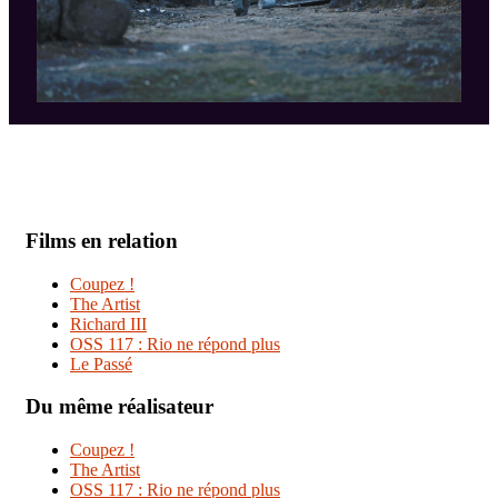
Films en relation
Coupez !
The Artist
Richard III
OSS 117 : Rio ne répond plus
Le Passé
Du même réalisateur
Coupez !
The Artist
OSS 117 : Rio ne répond plus