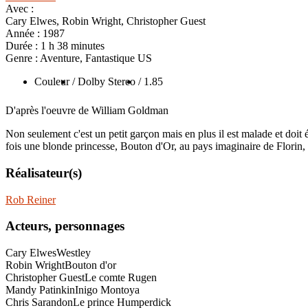
Avec :
Cary Elwes, Robin Wright, Christopher Guest
Année :
1987
Durée :
1 h 38 minutes
Genre :
Aventure, Fantastique US
Couleur
/ Dolby Stereo
/ 1.85
D'après l'oeuvre de William Goldman
Non seulement c'est un petit garçon mais en plus il est malade et doit 
fois une blonde princesse, Bouton d'Or, au pays imaginaire de Flori
Réalisateur(s)
Rob Reiner
Acteurs, personnages
Cary Elwes
Westley
Robin Wright
Bouton d'or
Christopher Guest
Le comte Rugen
Mandy Patinkin
Inigo Montoya
Chris Sarandon
Le prince Humperdick