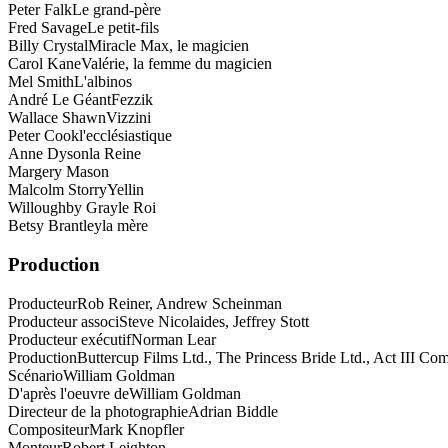
Peter Falk
Le grand-père
Fred Savage
Le petit-fils
Billy Crystal
Miracle Max, le magicien
Carol Kane
Valérie, la femme du magicien
Mel Smith
L'albinos
André Le Géant
Fezzik
Wallace Shawn
Vizzini
Peter Cook
l'ecclésiastique
Anne Dyson
la Reine
Margery Mason
Malcolm Storry
Yellin
Willoughby Gray
le Roi
Betsy Brantley
la mère
Production
Producteur
Rob Reiner, Andrew Scheinman
Producteur associ
Steve Nicolaides, Jeffrey Stott
Producteur exécutif
Norman Lear
Production
Buttercup Films Ltd., The Princess Bride Ltd., Act III Co
Scénario
William Goldman
D'après l'oeuvre de
William Goldman
Directeur de la photographie
Adrian Biddle
Compositeur
Mark Knopfler
Monteur
Robert Leighton