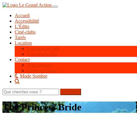
Aller
Toggle navigation
au
Accueil
contenu
Accessibilité
principal
L’Édito
Ciné-clubs
Tarifs
Location
Location de salle
Post-production
Contact
Nous trouver
Contactez-nous !
Mode Sombre
Rechercher
sur
le
The Princess Bride
site