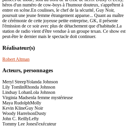
héros d'un numéro de cow-boys à l'humour douteux, s'apprêtent à
entrer en scène.En coulisses, le chef de la sécurité, Guy Noir,
poursuit une jeune femme étrangement apparue... Quant au maître
de cérémonie de cette joyeuse petite entreprise, GK, il présente
l'émission de ce soir avec plus de détachement que d'habitude.La
station de radio vient d'être vendue à un groupe texan. Ce show est
peut-être le dernier mais le spectacle doit continuer.
Réalisateur(s)
Robert Altman
Acteurs, personnages
Meryl Streep
Yolanda Johnson
Lily Tomlin
Rhonda Johnson
Lindsay Lohan
Lola Johnson
Virginia Madsen
la femme mystérieuse
Maya Rudolph
Molly
Kevin Kline
Guy Noir
Woody Harrelson
Dusty
John C. Reilly
Lefty
Tommy Lee Jones
l'exécuteur