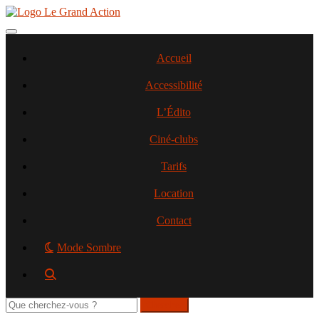
Aller
au
contenu
Toggle navigation
principal
Accueil
Accessibilité
L’Édito
Ciné-clubs
Tarifs
Location
Contact
Mode Sombre
Rechercher
sur