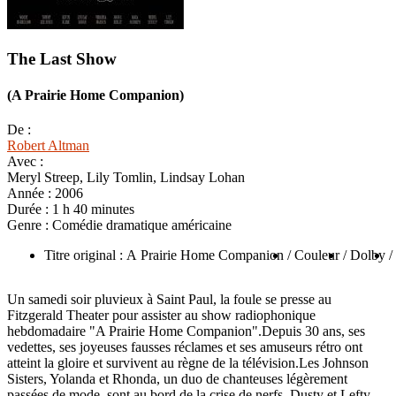
The Last Show
(A Prairie Home Companion)
De :
Robert Altman
Avec :
Meryl Streep, Lily Tomlin, Lindsay Lohan
Année :
2006
Durée :
1 h 40 minutes
Genre :
Comédie dramatique américaine
Titre original : A Prairie Home Companion
/ Couleur
/ Dolby
/
Un samedi soir pluvieux à Saint Paul, la foule se presse au
Fitzgerald Theater pour assister au show radiophonique
hebdomadaire "A Prairie Home Companion".Depuis 30 ans, ses
vedettes, ses joyeuses fausses réclames et ses amuseurs rétro ont
atteint la gloire et survivent au règne de la télévision.Les Johnson
Sisters, Yolanda et Rhonda, un duo de chanteuses légèrement
passées de mode, sont au bord de la crise de nerfs. Dusty et Lefty,