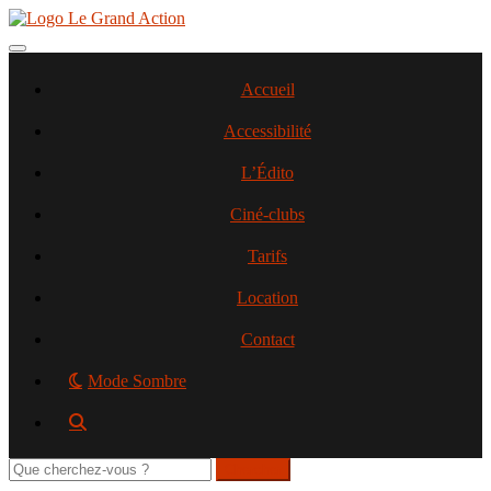
Aller
au
contenu
Toggle navigation
principal
Accueil
Accessibilité
L’Édito
Ciné-clubs
Tarifs
Location
Contact
Mode Sombre
Rechercher
sur