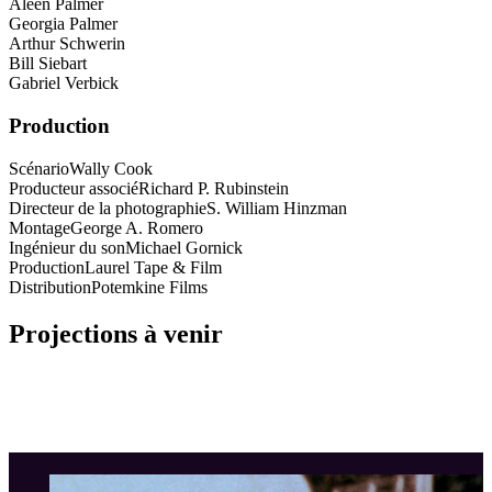
Aleen Palmer
Georgia Palmer
Arthur Schwerin
Bill Siebart
Gabriel Verbick
Production
Scénario
Wally Cook
Producteur associé
Richard P. Rubinstein
Directeur de la photographie
S. William Hinzman
Montage
George A. Romero
Ingénieur du son
Michael Gornick
Production
Laurel Tape & Film
Distribution
Potemkine Films
Projections à venir