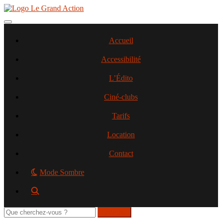
Aller
au
contenu
Toggle navigation
principal
Accueil
Accessibilité
L’Édito
Ciné-clubs
Tarifs
Location
Contact
Mode Sombre
Rechercher
sur