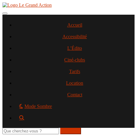
Aller
au
contenu
Toggle navigation
principal
Accueil
Accessibilité
L’Édito
Ciné-clubs
Tarifs
Location
Contact
Mode Sombre
Rechercher
sur