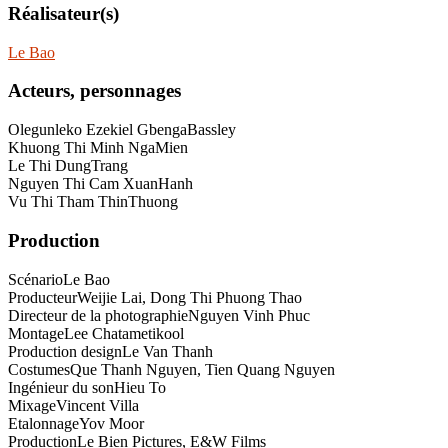
Réalisateur(s)
Le Bao
Acteurs, personnages
Olegunleko Ezekiel Gbenga
Bassley
Khuong Thi Minh Nga
Mien
Le Thi Dung
Trang
Nguyen Thi Cam Xuan
Hanh
Vu Thi Tham Thin
Thuong
Production
Scénario
Le Bao
Producteur
Weijie Lai, Dong Thi Phuong Thao
Directeur de la photographie
Nguyen Vinh Phuc
Montage
Lee Chatametikool
Production design
Le Van Thanh
Costumes
Que Thanh Nguyen, Tien Quang Nguyen
Ingénieur du son
Hieu To
Mixage
Vincent Villa
Etalonnage
Yov Moor
Production
Le Bien Pictures, E&W Films