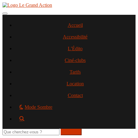
Aller
au
contenu
Toggle navigation
principal
Accueil
Accessibilité
L’Édito
Ciné-clubs
Tarifs
Location
Contact
Mode Sombre
Rechercher
sur