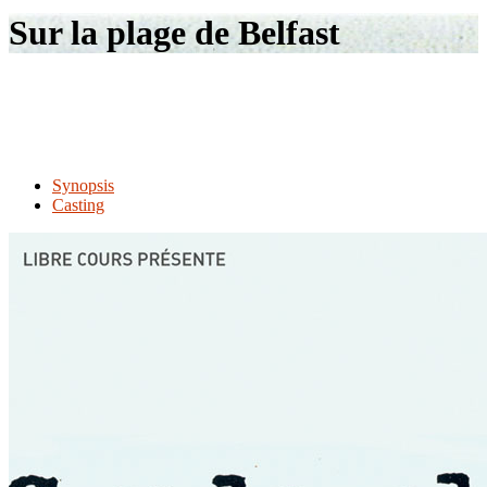
le
Sur la plage de Belfast
site
Synopsis
Casting