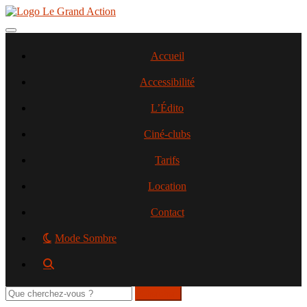
Aller
au
contenu
Toggle navigation
principal
Accueil
Accessibilité
L’Édito
Ciné-clubs
Tarifs
Location
Contact
Mode Sombre
Rechercher
sur