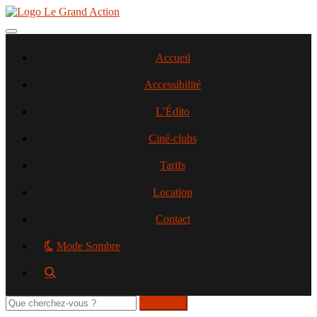
Aller
au
contenu
Toggle navigation
principal
Accueil
Accessibilité
L’Édito
Ciné-clubs
Tarifs
Location
Contact
Mode Sombre
Rechercher
sur