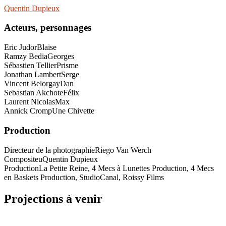
Quentin Dupieux
Acteurs, personnages
Eric Judor
Blaise
Ramzy Bedia
Georges
Sébastien Tellier
Prisme
Jonathan Lambert
Serge
Vincent Belorgay
Dan
Sebastian Akchote
Félix
Laurent Nicolas
Max
Annick Cromp
Une Chivette
Production
Directeur de la photographie
Riego Van Werch
Compositeu
Quentin Dupieux
Production
La Petite Reine, 4 Mecs à Lunettes Production, 4 Mecs
en Baskets Production, StudioCanal, Roissy Films
Projections à venir