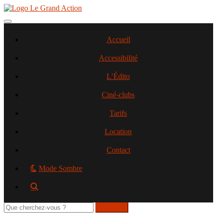
Aller
au
contenu
Toggle navigation
principal
Accueil
Accessibilité
L’Édito
Ciné-clubs
Tarifs
Location
Contact
Mode Sombre
Rechercher
sur