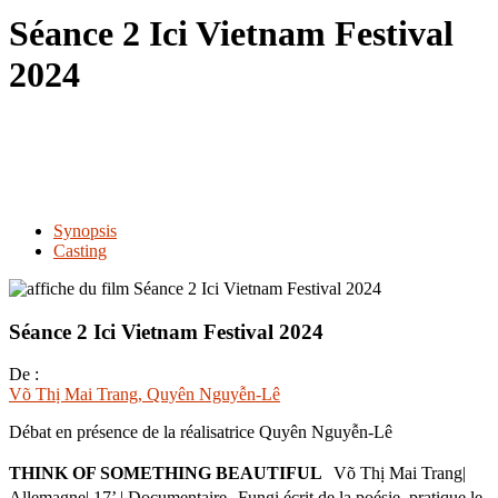
le
Séance 2 Ici Vietnam Festival
site
2024
Synopsis
Casting
Séance 2 Ici Vietnam Festival 2024
De :
Võ Thị Mai Trang
, Quyên Nguyễn-Lê
Débat en présence de la réalisatrice Quyên Nguyễn-Lê
THINK OF SOMETHING BEAUTIFUL
Võ Thị Mai Trang|
Allemagne| 17’ | Documentaire Fungi écrit de la poésie, pratique le