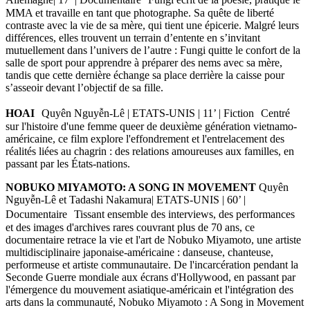
MMA et travaille en tant que photographe. Sa quête de liberté
contraste avec la vie de sa mère, qui tient une épicerie. Malgré leurs
différences, elles trouvent un terrain d’entente en s’invitant
mutuellement dans l’univers de l’autre : Fungi quitte le confort de la
salle de sport pour apprendre à préparer des nems avec sa mère,
tandis que cette dernière échange sa place derrière la caisse pour
s’asseoir devant l’objectif de sa fille.
HOAI
Quyên Nguyễn-Lê | ETATS-UNIS | 11’ | Fiction Centré
sur l'histoire d'une femme queer de deuxième génération vietnamo-
américaine, ce film explore l'effondrement et l'entrelacement des
réalités liées au chagrin : des relations amoureuses aux familles, en
passant par les États-nations.
NOBUKO MIYAMOTO: A SONG IN MOVEMENT
Quyên
Nguyễn-Lê et Tadashi Nakamura| ETATS-UNIS | 60’ |
Documentaire Tissant ensemble des interviews, des performances
et des images d'archives rares couvrant plus de 70 ans, ce
documentaire retrace la vie et l'art de Nobuko Miyamoto, une artiste
multidisciplinaire japonaise-américaine : danseuse, chanteuse,
performeuse et artiste communautaire. De l'incarcération pendant la
Seconde Guerre mondiale aux écrans d'Hollywood, en passant par
l'émergence du mouvement asiatique-américain et l'intégration des
arts dans la communauté, Nobuko Miyamoto : A Song in Movement