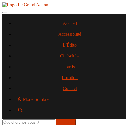
Aller
au
contenu
Toggle navigation
principal
Accueil
Accessibilité
L’Édito
Ciné-clubs
Tarifs
Location
Contact
Mode Sombre
Rechercher
sur