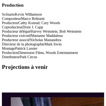
Production
Scénario
Kevin Williamson
Compositeur
Marco Beltrami
Producteur
Cathy Konrad, Cary Woods
Coproducteur
Dixie J. Capp
Producteur délégué
Harvey Weinstein, Bob Weinstein
Producteur exécutif
Marianne Maddalena
Producteur associé
Nicholas Mastandrea
Directeur de la photographie
Mark Irwin
Montage
Patrick Lussier
Production
Dimension Films, Woods Entertainment
Distributeur
Park Circus
Projections à venir