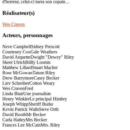
d'horreur, celui-ci tuera son copain…
Réalisateur(s)
Wes Craven
Acteurs, personnages
Neve Campbell
Sidney Prescott
Courteney Cox
Gale Weathers
David Arquette
Dwight "Dewey" Riley
Skeet Ulrich
Billly Loomis
Matthew Lillard
Stuart Macher
Rose McGowan
Tatum Riley
Drew Barrymore
Casey Becker
Liev Schreiber
Cotton Weary
Wes Craven
Fred
Linda Blair
Une journaliste
Henry Winkler
Le principal Himbry
Joseph Whipp
Sheriff Burke
Kevin Patrick Walls
Steve Orth
David Booth
Mr Becker
Carla Hatley
Mrs Becker
Frances Lee McCain
Mrs. Riley