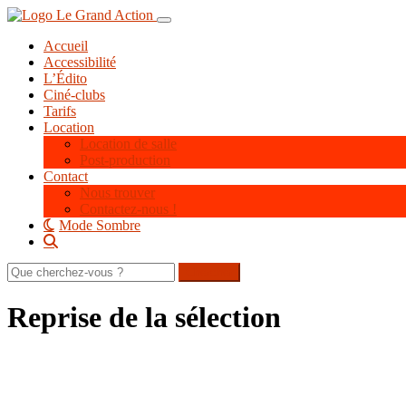
Aller
Toggle navigation
au
Accueil
contenu
Accessibilité
principal
L’Édito
Ciné-clubs
Tarifs
Location
Location de salle
Post-production
Contact
Nous trouver
Contactez-nous !
Mode Sombre
Rechercher
sur
le
Reprise de la sélection
site