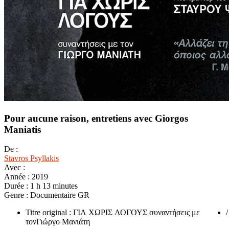
Pour aucune raison, entretiens avec Giorgos
Maniatis
De :
Stavros Psyllakis
Avec :
Année :
2019
Durée :
1 h 13 minutes
Genre :
Documentaire GR
Titre original : ΓΙΑ ΧΩΡΙΣ ΛΟΓΟΥΣ συναντήσεις με
τονΓιώργο Μανιάτη