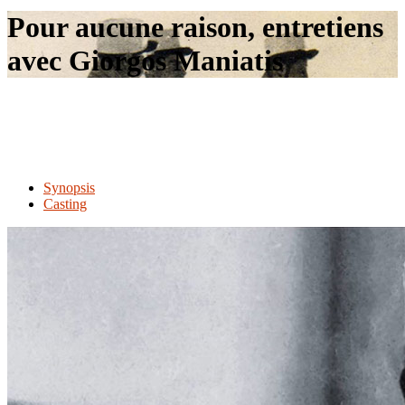
le
Pour aucune raison, entretiens
site
avec Giorgos Maniatis
Synopsis
Casting