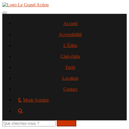
Aller
au
contenu
Toggle navigation
principal
Accueil
Accessibilité
L’Édito
Ciné-clubs
Tarifs
Location
Contact
Mode Sombre
Rechercher
sur