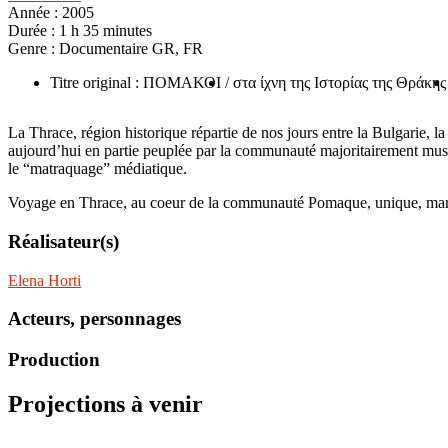
Année :
2005
Durée :
1 h 35 minutes
Genre :
Documentaire GR, FR
Titre original : ΠΟΜΑΚΟΙ
/ στα ίχνη της Ιστορίας της Θράκης
La Thrace, région historique répartie de nos jours entre la Bulgarie, la
aujourd’hui en partie peuplée par la communauté majoritairement musul
le “matraquage” médiatique.
Voyage en Thrace, au coeur de la communauté Pomaque, unique, ma
Réalisateur(s)
Elena Horti
Acteurs, personnages
Production
Projections à venir