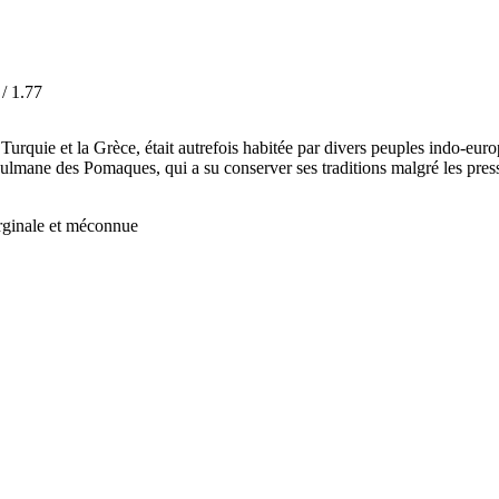
/ 1.77
 Turquie et la Grèce, était autrefois habitée par divers peuples indo-eur
mane des Pomaques, qui a su conserver ses traditions malgré les pressio
rginale et méconnue