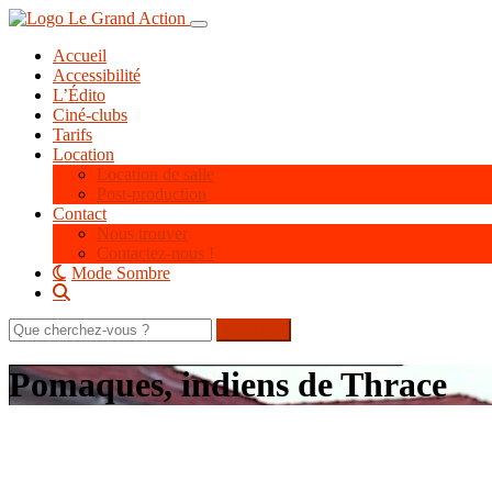
Aller
Toggle navigation
au
Accueil
contenu
Accessibilité
principal
L’Édito
Ciné-clubs
Tarifs
Location
Location de salle
Post-production
Contact
Nous trouver
Contactez-nous !
Mode Sombre
Rechercher
sur
le
Pomaques, indiens de Thrace
site