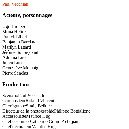
Paul Vecchiali
Acteurs, personnages
Ugo Broussot
Mona Heftre
Franck Libert
Benjamin Barclay
Marilyn Lattard
Jérôme Soubeyrand
Adriana Lucq
Julien Lucq
Geneviève Montaigu
Pierre Sénélas
Production
Scénario
Paul Vecchiali
Compositeur
Roland Vincent
Chorégraphe
Sindy Bellucci
Directeur de la photographie
Philippe Bottiglione
Accessoiriste
Maurice Hug
Chef costumier
Catherine Gorne-Achdjian
Chef décorateur
Maurice Hug