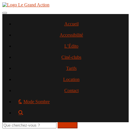
Aller
au
contenu
Toggle navigation
principal
Accueil
Accessibilité
L’Édito
Ciné-clubs
Tarifs
Location
Contact
Mode Sombre
Rechercher
sur