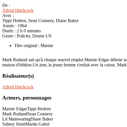
De :
Alfred Hitchcock
Avec :
Tippi Hedren, Sean Connery, Diane Baker
Année :
1964
Durée :
2 h 0 minutes
Genre :
Policier, Drame US
Titre original : Marnie
Mark Rutland sait qu'à chaque nouvel emploi Marnie Edgar déleste ses
maison d'édition.Un jour, la jeune femme s'enfuit avec la caisse. Mark 
Réalisateur(s)
Alfred Hitchcock
Acteurs, personnages
Marnie Edgar
Tippi Hedren
Mark Rutland
Sean Connery
Lil Mainwaring
Diane Baker
Sidney Strutt
Martin Gabel