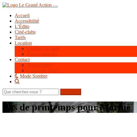
Aller
Toggle navigation
au
Accueil
contenu
Accessibilité
principal
L’Édito
Ciné-clubs
Tarifs
Location
Location de salle
Post-production
Contact
Nous trouver
Contactez-nous !
Mode Sombre
Rechercher
sur
le
Pas de printemps pour Marnie
site