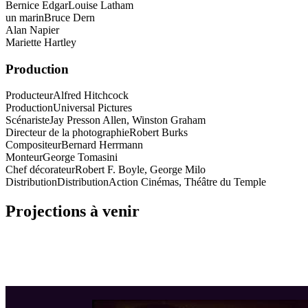
Bernice Edgar
Louise Latham
un marin
Bruce Dern
Alan Napier
Mariette Hartley
Production
Producteur
Alfred Hitchcock
Production
Universal Pictures
Scénariste
Jay Presson Allen, Winston Graham
Directeur de la photographie
Robert Burks
Compositeur
Bernard Herrmann
Monteur
George Tomasini
Chef décorateur
Robert F. Boyle, George Milo
Distribution
DistributionAction Cinémas, Théâtre du Temple
Projections à venir