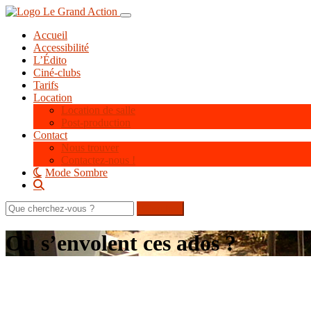
Aller
Toggle navigation
au
Accueil
contenu
Accessibilité
principal
L’Édito
Ciné-clubs
Tarifs
Location
Location de salle
Post-production
Contact
Nous trouver
Contactez-nous !
Mode Sombre
Rechercher
sur
le
Où s’envolent ces ados ?
site