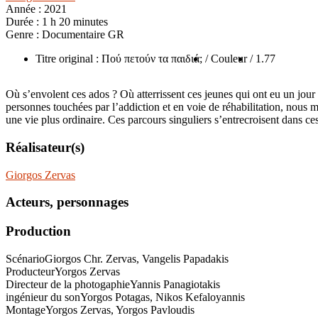
Année :
2021
Durée :
1 h 20 minutes
Genre :
Documentaire GR
Titre original : Πού πετούν τα παιδιά;
/ Couleur
/ 1.77
Où s’envolent ces ados ? Où atterrissent ces jeunes qui ont eu un jour b
personnes touchées par l’addiction et en voie de réhabilitation, nous mon
une vie plus ordinaire. Ces parcours singuliers s’entrecroisent dans ce
Réalisateur(s)
Giorgos Zervas
Acteurs, personnages
Production
Scénario
Giorgos Chr. Zervas, Vangelis Papadakis
Producteur
Yorgos Zervas
Directeur de la photogaphie
Yannis Panagiotakis
ingénieur du son
Yorgos Potagas, Nikos Kefaloyannis
Montage
Yorgos Zervas, Yorgos Pavloudis