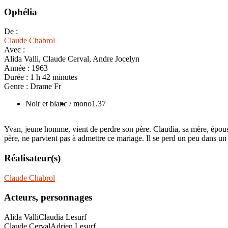
Ophélia
De :
Claude Chabrol
Avec :
Alida Valli, Claude Cerval, Andre Jocelyn
Année :
1963
Durée :
1 h 42 minutes
Genre :
Drame Fr
Noir et blanc
/ mono1.37
Yvan, jeune homme, vient de perdre son père. Claudia, sa mère, épouse 
père, ne parvient pas à admettre ce mariage. Il se perd un peu dans un
Réalisateur(s)
Claude Chabrol
Acteurs, personnages
Alida Valli
Claudia Lesurf
Claude Cerval
Adrien Lesurf