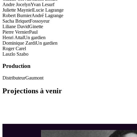
Andre Jocelyn
Yvan Lesurf
Juliette Mayniel
Lucie Lagrange
Robert Burnier
André Lagrange
Sacha Briquet
Fossoyeur
Liliane David
Ginette
Pierre Vernier
Paul
Henri Attal
Un gardien
Dominique Zardi
Un gardien
Roger Carel
Laszlo Szabo
Production
Distributeur
Gaumont
Projections à venir