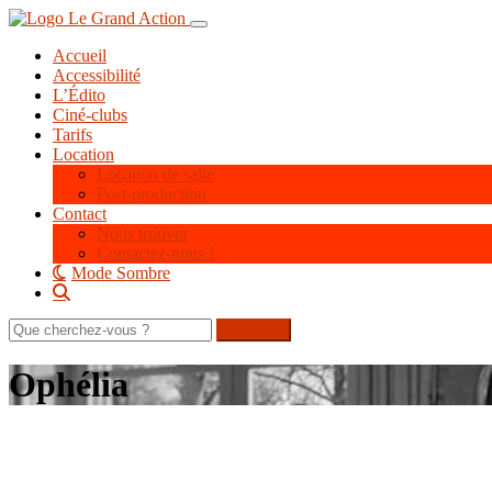
Aller
Toggle navigation
au
Accueil
contenu
Accessibilité
principal
L’Édito
Ciné-clubs
Tarifs
Location
Location de salle
Post-production
Contact
Nous trouver
Contactez-nous !
Mode Sombre
Rechercher
sur
le
Ophélia
site