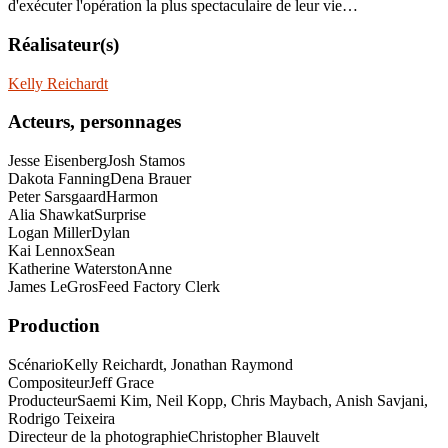
d'exécuter l'opération la plus spectaculaire de leur vie…
Réalisateur(s)
Kelly Reichardt
Acteurs, personnages
Jesse Eisenberg
Josh Stamos
Dakota Fanning
Dena Brauer
Peter Sarsgaard
Harmon
Alia Shawkat
Surprise
Logan Miller
Dylan
Kai Lennox
Sean
Katherine Waterston
Anne
James LeGros
Feed Factory Clerk
Production
Scénario
Kelly Reichardt, Jonathan Raymond
Compositeur
Jeff Grace
Producteur
Saemi Kim, Neil Kopp, Chris Maybach, Anish Savjani,
Rodrigo Teixeira
Directeur de la photographie
Christopher Blauvelt