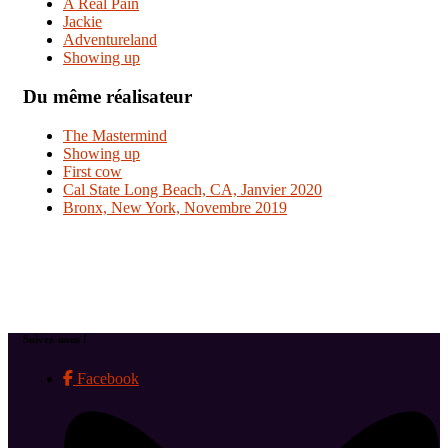
A Real Pain
Jackie
Adventureland
Showing up
Du même réalisateur
The Mastermind
Showing up
First cow
Cal State Long Beach, CA, Janvier 2020
Bronx, New York, Novembre 2019
Suivez-nous !
Facebook