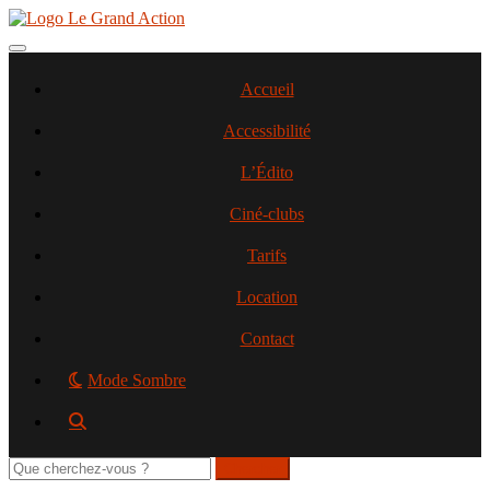
Aller
au
contenu
Toggle navigation
principal
Accueil
Accessibilité
L’Édito
Ciné-clubs
Tarifs
Location
Contact
Mode Sombre
Rechercher
sur