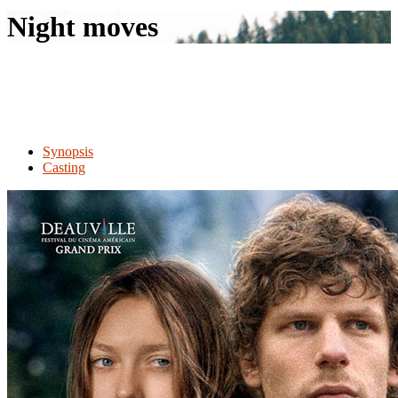
le
Night moves
site
Synopsis
Casting