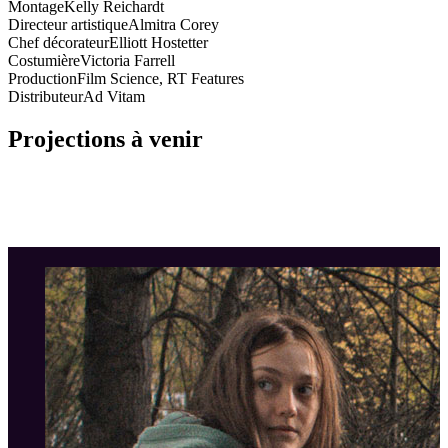
Montage
Kelly Reichardt
Directeur artistique
Almitra Corey
Chef décorateur
Elliott Hostetter
Costumière
Victoria Farrell
Production
Film Science, RT Features
Distributeur
Ad Vitam
Projections à venir