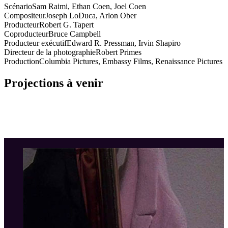
Scénario
Sam Raimi, Ethan Coen, Joel Coen
Compositeur
Joseph LoDuca, Arlon Ober
Producteur
Robert G. Tapert
Coproducteur
Bruce Campbell
Producteur exécutif
Edward R. Pressman, Irvin Shapiro
Directeur de la photographie
Robert Primes
Production
Columbia Pictures, Embassy Films, Renaissance Pictures
Projections à venir