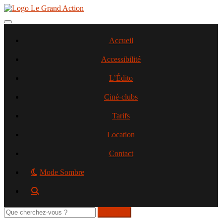
Aller
au
contenu
Toggle navigation
principal
Accueil
Accessibilité
L’Édito
Ciné-clubs
Tarifs
Location
Contact
Mode Sombre
Rechercher
sur