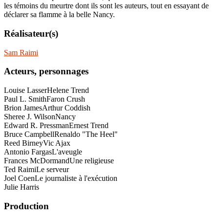
les témoins du meurtre dont ils sont les auteurs, tout en essayant de
déclarer sa flamme à la belle Nancy.
Réalisateur(s)
Sam Raimi
Acteurs, personnages
Louise Lasser
Helene Trend
Paul L. Smith
Faron Crush
Brion James
Arthur Coddish
Sheree J. Wilson
Nancy
Edward R. Pressman
Ernest Trend
Bruce Campbell
Renaldo "The Heel"
Reed Birney
Vic Ajax
Antonio Fargas
L'aveugle
Frances McDormand
Une religieuse
Ted Raimi
Le serveur
Joel Coen
Le journaliste à l'exécution
Julie Harris
Production