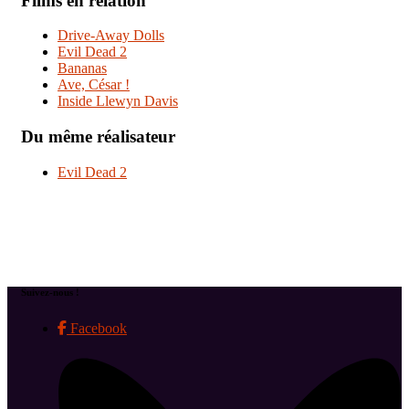
Films en relation
Drive-Away Dolls
Evil Dead 2
Bananas
Ave, César !
Inside Llewyn Davis
Du même réalisateur
Evil Dead 2
Suivez-nous !
Facebook