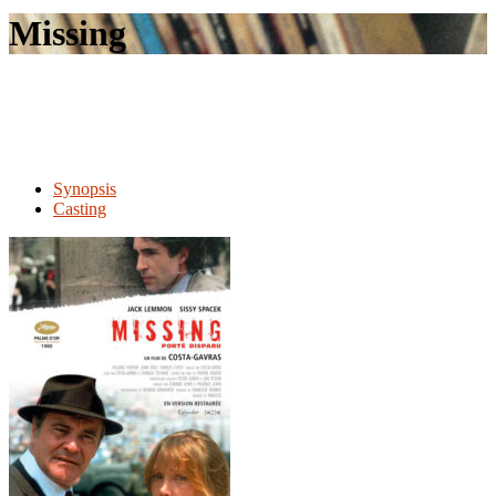
le
Missing
site
Synopsis
Casting