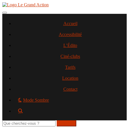
Aller
au
contenu
Toggle navigation
principal
Accueil
Accessibilité
L’Édito
Ciné-clubs
Tarifs
Location
Contact
Mode Sombre
Rechercher
sur