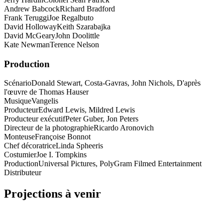
Andrew Babcock
Richard Bradford
Frank Teruggi
Joe Regalbuto
David Holloway
Keith Szarabajka
David McGeary
John Doolittle
Kate Newman
Terence Nelson
Production
Scénario
Donald Stewart, Costa-Gavras, John Nichols, D'après
l'œuvre de Thomas Hauser
Musique
Vangelis
Producteur
Edward Lewis, Mildred Lewis
Producteur exécutif
Peter Guber, Jon Peters
Directeur de la photographie
Ricardo Aronovich
Monteuse
Françoise Bonnot
Chef décoratrice
Linda Spheeris
Costumier
Joe I. Tompkins
Production
Universal Pictures, PolyGram Filmed Entertainment
Distributeur
Projections à venir