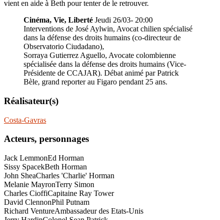
vient en aide à Beth pour tenter de le retrouver.
Cinéma, Vie, Liberté
Jeudi 26/03- 20:00
Interventions de José Aylwin, Avocat chilien spécialisé
dans la défense des droits humains (co-directeur de
Observatorio Ciudadano),
Sorraya Gutierrez Aguello, Avocate colombienne
spécialisée dans la défense des droits humains (Vice-
Présidente de CCAJAR). Débat animé par Patrick
Bèle, grand reporter au Figaro pendant 25 ans.
Réalisateur(s)
Costa-Gavras
Acteurs, personnages
Jack Lemmon
Ed Horman
Sissy Spacek
Beth Horman
John Shea
Charles 'Charlie' Horman
Melanie Mayron
Terry Simon
Charles Cioffi
Capitaine Ray Tower
David Clennon
Phil Putnam
Richard Venture
Ambassadeur des Etats-Unis
Jerry Hardin
Colonel Sean Patrick