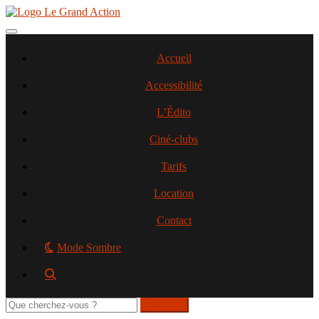
Aller
au
contenu
Toggle navigation
principal
Accueil
Accessibilité
L’Édito
Ciné-clubs
Tarifs
Location
Contact
Mode Sombre
Rechercher
sur