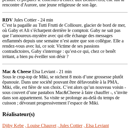
rencontre d'Aurore, une jeune religieuse de son âge.
RDV
Jules Cottier - 24 min
C’est la pagaille au Tutti Frutti de Collioure, glacier de bord de mer,
où Gaby et Ali s’écharpent derrière le comptoir. Gaby ne sait pas
que l’amoureux-mystère avec qui elle échange des messages
enflammés depuis une semaine n’est autre que son collègue. Elle a
rendez-vous avec lui, ce soir. Victime de ses passions
contradictoires, Gaby s'interroge : qu’est-ce qui, chez ce benêt
irritant, a bien pu éveiller son désir ?
Mac & Cheese
Elsa Leviant - 21 min
Sous le crop-top de Miki, se nichent 8 mois d’une grossesse plutôt
épanouie. Dans une société pouvant être défavorable à la PMA,
Miki, elle, est fière de son choix. C’est alors qu’un nouveau voisin -
sous couvert d’une pastabox Mac&Cheese à faire chauffer -, s’invite
dans son appartement. Sa visite se prolonge au-delà du temps de
cuisson ; dévorant progressivement l’espace de Miki.
Réalisateur(s)
Djiby Kebe
, Louise Chauvet
, Jules Cottier
, Elsa Leviant