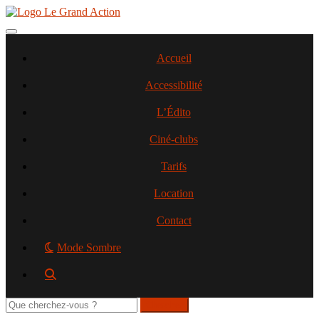
Aller
au
contenu
Toggle navigation
principal
Accueil
Accessibilité
L’Édito
Ciné-clubs
Tarifs
Location
Contact
Mode Sombre
Rechercher
sur