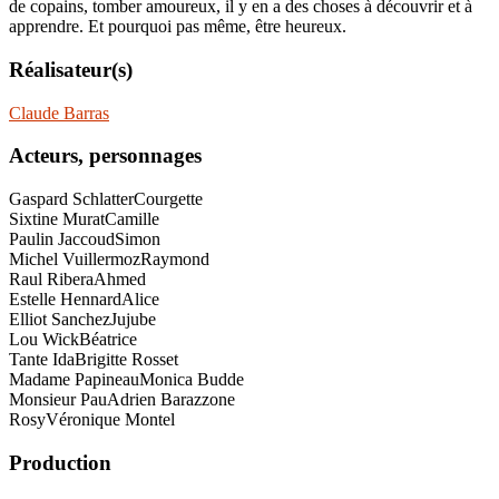
de copains, tomber amoureux, il y en a des choses à découvrir et à
apprendre. Et pourquoi pas même, être heureux.
Réalisateur(s)
Claude Barras
Acteurs, personnages
Gaspard Schlatter
Courgette
Sixtine Murat
Camille
Paulin Jaccoud
Simon
Michel Vuillermoz
Raymond
Raul Ribera
Ahmed
Estelle Hennard
Alice
Elliot Sanchez
Jujube
Lou Wick
Béatrice
Tante Ida
Brigitte Rosset
Madame Papineau
Monica Budde
Monsieur Pau
Adrien Barazzone
Rosy
Véronique Montel
Production