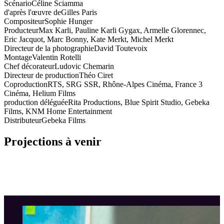
Scénario
Céline Sciamma
d'après l'œuvre de
Gilles Paris
Compositeur
Sophie Hunger
Producteur
Max Karli, Pauline Karli Gygax, Armelle Glorennec,
Eric Jacquot, Marc Bonny, Kate Merkt, Michel Merkt
Directeur de la photographie
David Toutevoix
Montage
Valentin Rotelli
Chef décorateur
Ludovic Chemarin
Directeur de production
Théo Ciret
Coproduction
RTS, SRG SSR, Rhône-Alpes Cinéma, France 3
Cinéma, Helium Films
production déléguée
Rita Productions, Blue Spirit Studio, Gebeka
Films, KNM Home Entertainment
Distributeur
Gebeka Films
Projections à venir