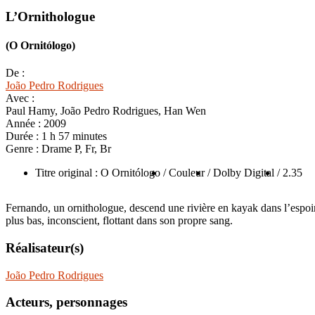
L’Ornithologue
(O Ornitólogo)
De :
João Pedro Rodrigues
Avec :
Paul Hamy, João Pedro Rodrigues, Han Wen
Année :
2009
Durée :
1 h 57 minutes
Genre :
Drame P, Fr, Br
Titre original : O Ornitólogo
/ Couleur
/ Dolby Digital
/ 2.35
Fernando, un ornithologue, descend une rivière en kayak dans l’espoir 
plus bas, inconscient, flottant dans son propre sang.
Réalisateur(s)
João Pedro Rodrigues
Acteurs, personnages