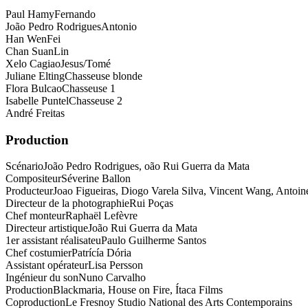
Paul Hamy
Fernando
João Pedro Rodrigues
Antonio
Han Wen
Fei
Chan Suan
Lin
Xelo Cagiao
Jesus/Tomé
Juliane Elting
Chasseuse blonde
Flora Bulcao
Chasseuse 1
Isabelle Puntel
Chasseuse 2
André Freitas
Production
Scénario
João Pedro Rodrigues, oão Rui Guerra da Mata
Compositeur
Séverine Ballon
Producteur
Joao Figueiras, Diogo Varela Silva, Vincent Wang, Antoi
Directeur de la photographie
Rui Poças
Chef monteur
Raphaël Lefèvre
Directeur artistique
João Rui Guerra da Mata
1er assistant réalisateu
Paulo Guilherme Santos
Chef costumier
Patrícía Dória
Assistant opérateur
Lisa Persson
Ingénieur du son
Nuno Carvalho
Production
Blackmaria, House on Fire, Ítaca Films
Coproduction
Le Fresnoy Studio National des Arts Contemporains