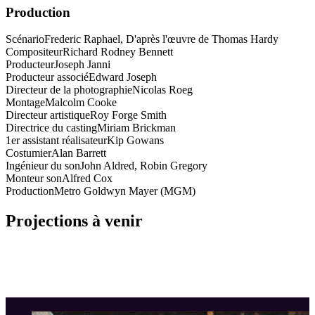
Production
Scénario
Frederic Raphael, D'après l'œuvre de Thomas Hardy
Compositeur
Richard Rodney Bennett
Producteur
Joseph Janni
Producteur associé
Edward Joseph
Directeur de la photographie
Nicolas Roeg
Montage
Malcolm Cooke
Directeur artistique
Roy Forge Smith
Directrice du casting
Miriam Brickman
1er assistant réalisateur
Kip Gowans
Costumier
Alan Barrett
Ingénieur du son
John Aldred, Robin Gregory
Monteur son
Alfred Cox
Production
Metro Goldwyn Mayer (MGM)
Projections à venir