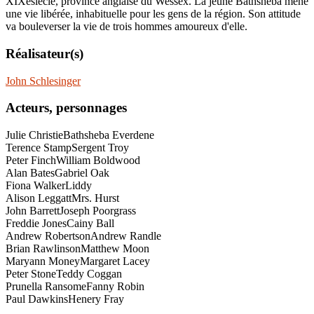
XIXesiècle, province anglaise du Wessex. La jeune Bathsheba mène
une vie libérée, inhabituelle pour les gens de la région. Son attitude
va bouleverser la vie de trois hommes amoureux d'elle.
Réalisateur(s)
John Schlesinger
Acteurs, personnages
Julie Christie
Bathsheba Everdene
Terence Stamp
Sergent Troy
Peter Finch
William Boldwood
Alan Bates
Gabriel Oak
Fiona Walker
Liddy
Alison Leggatt
Mrs. Hurst
John Barrett
Joseph Poorgrass
Freddie Jones
Cainy Ball
Andrew Robertson
Andrew Randle
Brian Rawlinson
Matthew Moon
Maryann Money
Margaret Lacey
Peter Stone
Teddy Coggan
Prunella Ransome
Fanny Robin
Paul Dawkins
Henery Fray