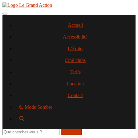
Aller
au
contenu
Toggle navigation
principal
Accueil
Accessibilité
L’Édito
Ciné-clubs
Tarifs
Location
Contact
Mode Sombre
Rechercher
sur