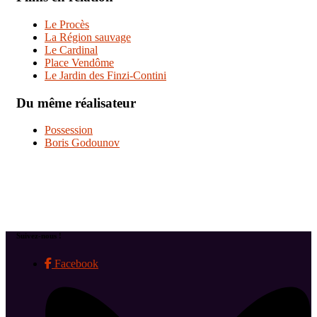
Le Procès
La Région sauvage
Le Cardinal
Place Vendôme
Le Jardin des Finzi-Contini
Du même réalisateur
Possession
Boris Godounov
Suivez-nous !
Facebook