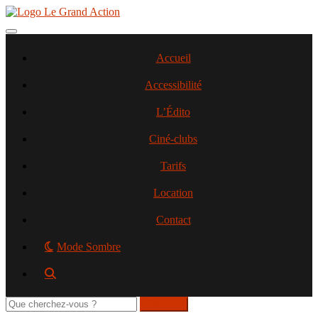
Aller
au
contenu
Toggle navigation
principal
Accueil
Accessibilité
L’Édito
Ciné-clubs
Tarifs
Location
Contact
Mode Sombre
Rechercher
sur