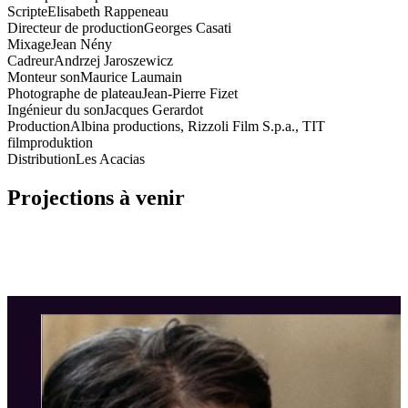
Scripte
Elisabeth Rappeneau
Directeur de production
Georges Casati
Mixage
Jean Nény
Cadreur
Andrzej Jaroszewicz
Monteur son
Maurice Laumain
Photographe de plateau
Jean-Pierre Fizet
Ingénieur du son
Jacques Gerardot
Production
Albina productions, Rizzoli Film S.p.a., TIT
filmproduktion
Distribution
Les Acacias
Projections à venir