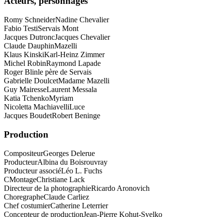
Acteurs, personnages
Romy Schneider
Nadine Chevalier
Fabio Testi
Servais Mont
Jacques Dutronc
Jacques Chevalier
Claude Dauphin
Mazelli
Klaus Kinski
Karl-Heinz Zimmer
Michel Robin
Raymond Lapade
Roger Blin
le père de Servais
Gabrielle Doulcet
Madame Mazelli
Guy Mairesse
Laurent Messala
Katia Tchenko
Myriam
Nicoletta Machiavelli
Luce
Jacques Boudet
Robert Beninge
Production
Compositeur
Georges Delerue
Producteur
Albina du Boisrouvray
Producteur associé
Léo L. Fuchs
CMontage
Christiane Lack
Directeur de la photographie
Ricardo Aronovich
Choregraphe
Claude Carliez
Chef costumier
Catherine Leterrier
Concepteur de production
Jean-Pierre Kohut-Svelko