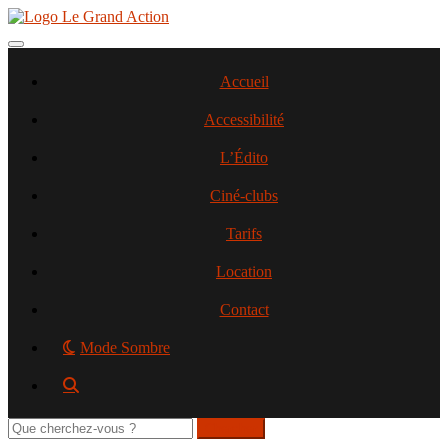
Aller
au
contenu
Toggle navigation
principal
Accueil
Accessibilité
L’Édito
Ciné-clubs
Tarifs
Location
Contact
Mode Sombre
Rechercher
sur