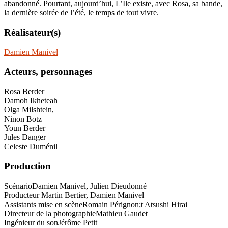
abandonné. Pourtant, aujourd’hui, L’Île existe, avec Rosa, sa bande,
la dernière soirée de l’été, le temps de tout vivre.
Réalisateur(s)
Damien Manivel
Acteurs, personnages
Rosa Berder
Damoh Ikheteah
Olga Milshtein,
Ninon Botz
Youn Berder
Jules Danger
Celeste Duménil
Production
Scénario
Damien Manivel, Julien Dieudonné
Producteur
Martin Bertier, Damien Manivel
Assistants mise en scène
Romain Pérignon;t Atsushi Hirai
Directeur de la photographie
Mathieu Gaudet
Ingénieur du son
Jérôme Petit