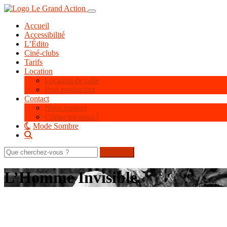
Aller
Toggle navigation
au
Accueil
contenu
Accessibilité
principal
L’Édito
Ciné-clubs
Tarifs
Location
Location de salle
Post-production
Contact
Nous trouver
Contactez-nous !
Mode Sombre
Rechercher
sur
le
L’Homme Invisible
site