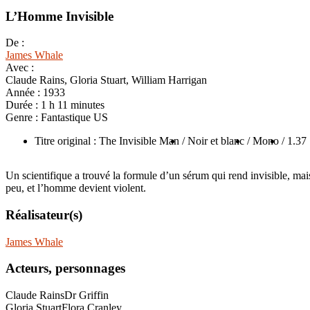
L’Homme Invisible
De :
James Whale
Avec :
Claude Rains, Gloria Stuart, William Harrigan
Année :
1933
Durée :
1 h 11 minutes
Genre :
Fantastique US
Titre original : The Invisible Man
/ Noir et blanc
/ Mono
/ 1.37
Un scientifique a trouvé la formule d’un sérum qui rend invisible, mais
peu, et l’homme devient violent.
Réalisateur(s)
James Whale
Acteurs, personnages
Claude Rains
Dr Griffin
Gloria Stuart
Flora Cranley