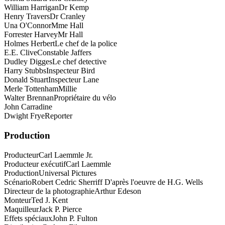
William Harrigan
Dr Kemp
Henry Travers
Dr Cranley
Una O'Connor
Mme Hall
Forrester Harvey
Mr Hall
Holmes Herbert
Le chef de la police
E.E. Clive
Constable Jaffers
Dudley Digges
Le chef detective
Harry Stubbs
Inspecteur Bird
Donald Stuart
Inspecteur Lane
Merle Tottenham
Millie
Walter Brennan
Propriétaire du vélo
John Carradine
Dwight Frye
Reporter
Production
Producteur
Carl Laemmle Jr.
Producteur exécutif
Carl Laemmle
Production
Universal Pictures
Scénario
Robert Cedric Sherriff D'après l'oeuvre de H.G. Wells
Directeur de la photographie
Arthur Edeson
Monteur
Ted J. Kent
Maquilleur
Jack P. Pierce
Effets spéciaux
John P. Fulton