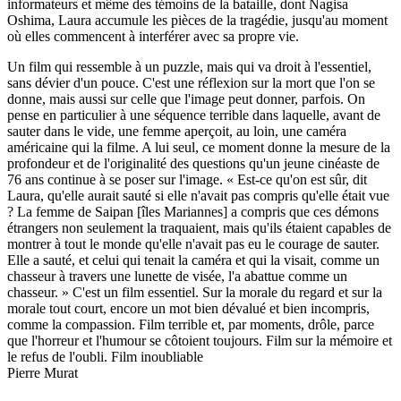
informateurs et même des témoins de la bataille, dont Nagisa
Oshima, Laura accumule les pièces de la tragédie, jusqu'au moment
où elles commencent à interférer avec sa propre vie.
Un film qui ressemble à un puzzle, mais qui va droit à l'essentiel,
sans dévier d'un pouce. C'est une réflexion sur la mort que l'on se
donne, mais aussi sur celle que l'image peut donner, parfois. On
pense en particulier à une séquence terrible dans laquelle, avant de
sauter dans le vide, une femme aperçoit, au loin, une caméra
américaine qui la filme. A lui seul, ce moment donne la mesure de la
profondeur et de l'originalité des questions qu'un jeune cinéaste de
76 ans continue à se poser sur l'image. « Est-ce qu'on est sûr, dit
Laura, qu'elle aurait sauté si elle n'avait pas compris qu'elle était vue
? La femme de Saipan [îles Mariannes] a compris que ces démons
étrangers non seulement la traquaient, mais qu'ils étaient capables de
montrer à tout le monde qu'elle n'avait pas eu le courage de sauter.
Elle a sauté, et celui qui tenait la caméra et qui la visait, comme un
chasseur à travers une lunette de visée, l'a abattue comme un
chasseur. » C'est un film essentiel. Sur la morale du regard et sur la
morale tout court, encore un mot bien dévalué et bien incompris,
comme la compassion. Film terrible et, par moments, drôle, parce
que l'horreur et l'humour se côtoient toujours. Film sur la mémoire et
le refus de l'oubli. Film inoubliable
Pierre Murat