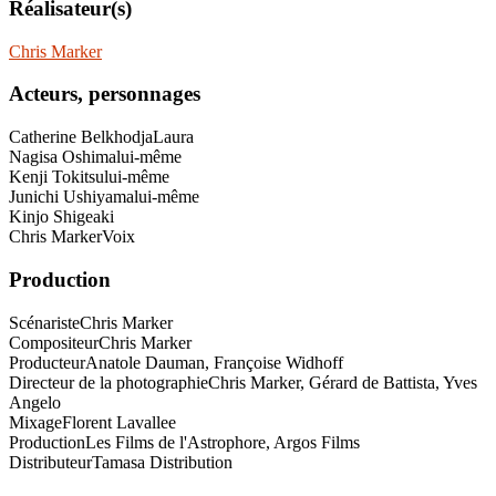
Réalisateur(s)
Chris Marker
Acteurs, personnages
Catherine Belkhodja
Laura
Nagisa Oshima
lui-même
Kenji Tokitsu
lui-même
Junichi Ushiyama
lui-même
Kinjo Shigeaki
Chris Marker
Voix
Production
Scénariste
Chris Marker
Compositeur
Chris Marker
Producteur
Anatole Dauman, Françoise Widhoff
Directeur de la photographie
Chris Marker, Gérard de Battista, Yves
Angelo
Mixage
Florent Lavallee
Production
Les Films de l'Astrophore, Argos Films
Distributeur
Tamasa Distribution