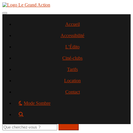
Aller
au
contenu
Toggle navigation
principal
Accueil
Accessibilité
L’Édito
Ciné-clubs
Tarifs
Location
Contact
Mode Sombre
Rechercher
sur