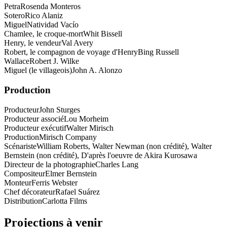
Petra
Rosenda Monteros
Sotero
Rico Alaniz
Miguel
Natividad Vacío
Chamlee, le croque-mort
Whit Bissell
Henry, le vendeur
Val Avery
Robert, le compagnon de voyage d'Henry
Bing Russell
Wallace
Robert J. Wilke
Miguel (le villageois)
John A. Alonzo
Production
Producteur
John Sturges
Producteur associé
Lou Morheim
Producteur exécutif
Walter Mirisch
Production
Mirisch Company
Scénariste
William Roberts, Walter Newman (non crédité), Walter
Bernstein (non crédité), D'après l'oeuvre de Akira Kurosawa
Directeur de la photographie
Charles Lang
Compositeur
Elmer Bernstein
Monteur
Ferris Webster
Chef décorateur
Rafael Suárez
Distribution
Carlotta Films
Projections à venir