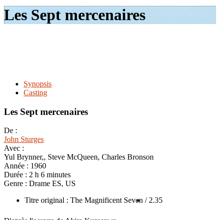
le
Les Sept mercenaires
site
Synopsis
Casting
Les Sept mercenaires
De :
John Sturges
Avec :
Yul Brynner,, Steve McQueen, Charles Bronson
Année :
1960
Durée :
2 h 6 minutes
Genre :
Drame ES, US
Titre original : The Magnificent Seven
/ 2.35