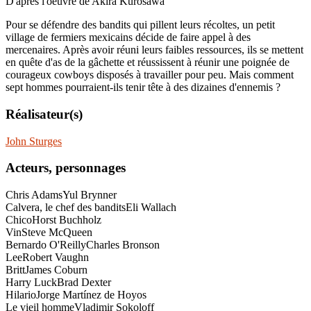
D'après l'oeuvre de Akira Kurosawa
Pour se défendre des bandits qui pillent leurs récoltes, un petit
village de fermiers mexicains décide de faire appel à des
mercenaires. Après avoir réuni leurs faibles ressources, ils se mettent
en quête d'as de la gâchette et réussissent à réunir une poignée de
courageux cowboys disposés à travailler pour peu. Mais comment
sept hommes pourraient-ils tenir tête à des dizaines d'ennemis ?
Réalisateur(s)
John Sturges
Acteurs, personnages
Chris Adams
Yul Brynner
Calvera, le chef des bandits
Eli Wallach
Chico
Horst Buchholz
Vin
Steve McQueen
Bernardo O'Reilly
Charles Bronson
Lee
Robert Vaughn
Britt
James Coburn
Harry Luck
Brad Dexter
Hilario
Jorge Martínez de Hoyos
Le vieil homme
Vladimir Sokoloff