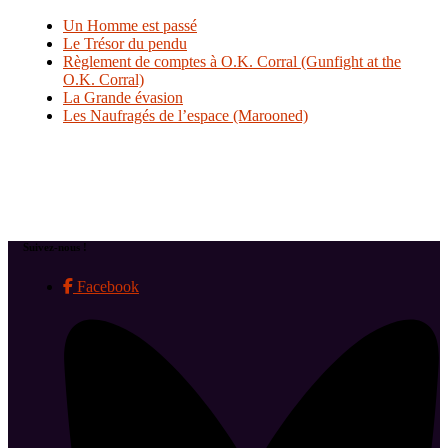
Un Homme est passé
Le Trésor du pendu
Règlement de comptes à O.K. Corral (Gunfight at the
O.K. Corral)
La Grande évasion
Les Naufragés de l’espace (Marooned)
Suivez-nous !
Facebook