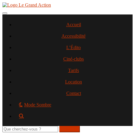
Aller
au
contenu
Toggle navigation
principal
Accueil
Accessibilité
L’Édito
Ciné-clubs
Tarifs
Location
Contact
Mode Sombre
Rechercher
sur