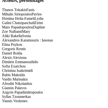
Acteurs, personnages
Thanos Tokakis
Fanis
Mihalis Siriopoulos
Pavlos
Hristina Heila-Fameli
Lydia
Galini Chatzipaschali
Eirini
Maro Papadopoulou
Daphne
Zoe Nalbanti
Mary
Aliki Bakella
Sonia
Alexandros Karamouzis : Iasonas
Elina Psykou
Gregoris Rentis
Daniel Bolda
Alexis Alexioua
Dimitris Emmanouilidis
Sofia Exarchou
Christina Ioakeimidi
Babis Makridis
Vardis Marinakis
Afroditi Nikolaidou
Giannis Palavos
Argyris Papadimitropoulos
Syllas Tzoumerkas
Yannis Veslemes