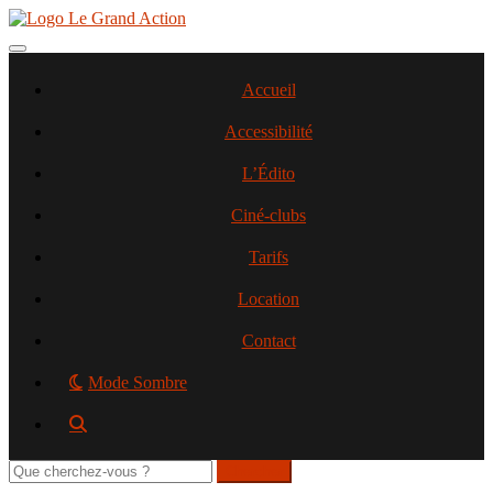
Aller
au
contenu
Toggle navigation
principal
Accueil
Accessibilité
L’Édito
Ciné-clubs
Tarifs
Location
Contact
Mode Sombre
Rechercher
sur