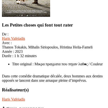
Les Petites choses qui font tout rater
De :
Haris Vafeiadis
Avec :
Thanos Tokakis, Mihalis Siriopoulos, Hristina Heila-Fameli
Année :
2023
Durée :
1 h 32 minutes
Titre original : Μικρα πραγματα που πηγαν λαθος
/ Couleur
Dans cette comédie dramatique décalée, deux hommes aux destins
opposés se lancent dans une arnaque pleine d’imprévus.
Réalisateur(s)
Haris Vafeiadis