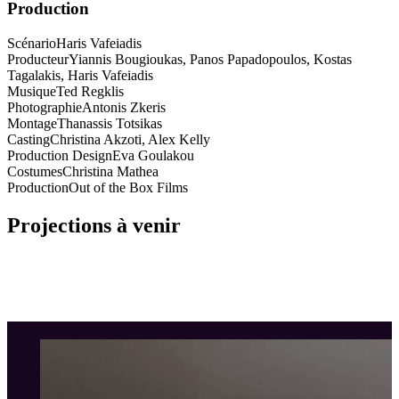
Production
Scénario
Haris Vafeiadis
Producteur
Yiannis Bougioukas, Panos Papadopoulos, Kostas
Tagalakis, Haris Vafeiadis
Musique
Ted Regklis
Photographie
Antonis Zkeris
Montage
Thanassis Totsikas
Casting
Christina Akzoti, Alex Kelly
Production Design
Eva Goulakou
Costumes
Christina Mathea
Production
Out of the Box Films
Projections à venir