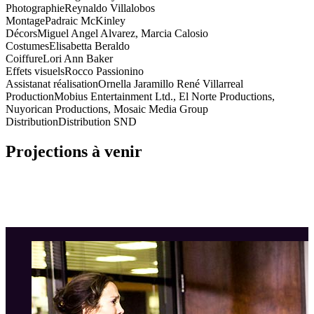
Photographie
Reynaldo Villalobos
Montage
Padraic McKinley
Décors
Miguel Angel Alvarez, Marcia Calosio
Costumes
Elisabetta Beraldo
Coiffure
Lori Ann Baker
Effets visuels
Rocco Passionino
Assistanat réalisation
Ornella Jaramillo René Villarreal
Production
Mobius Entertainment Ltd., El Norte Productions,
Nuyorican Productions, Mosaic Media Group
Distribution
Distribution SND
Projections à venir