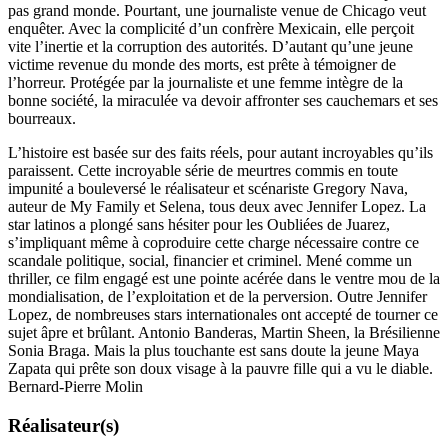
pas grand monde. Pourtant, une journaliste venue de Chicago veut
enquêter. Avec la complicité d’un confrère Mexicain, elle perçoit
vite l’inertie et la corruption des autorités. D’autant qu’une jeune
victime revenue du monde des morts, est prête à témoigner de
l’horreur. Protégée par la journaliste et une femme intègre de la
bonne société, la miraculée va devoir affronter ses cauchemars et ses
bourreaux.
L’histoire est basée sur des faits réels, pour autant incroyables qu’ils
paraissent. Cette incroyable série de meurtres commis en toute
impunité a bouleversé le réalisateur et scénariste Gregory Nava,
auteur de My Family et Selena, tous deux avec Jennifer Lopez. La
star latinos a plongé sans hésiter pour les Oubliées de Juarez,
s’impliquant même à coproduire cette charge nécessaire contre ce
scandale politique, social, financier et criminel. Mené comme un
thriller, ce film engagé est une pointe acérée dans le ventre mou de la
mondialisation, de l’exploitation et de la perversion. Outre Jennifer
Lopez, de nombreuses stars internationales ont accepté de tourner ce
sujet âpre et brûlant. Antonio Banderas, Martin Sheen, la Brésilienne
Sonia Braga. Mais la plus touchante est sans doute la jeune Maya
Zapata qui prête son doux visage à la pauvre fille qui a vu le diable.
Bernard-Pierre Molin
Réalisateur(s)