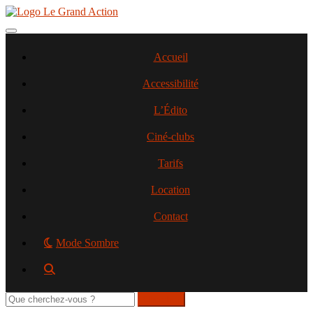
Aller
au
contenu
Toggle navigation
principal
Accueil
Accessibilité
L’Édito
Ciné-clubs
Tarifs
Location
Contact
Mode Sombre
Rechercher
sur