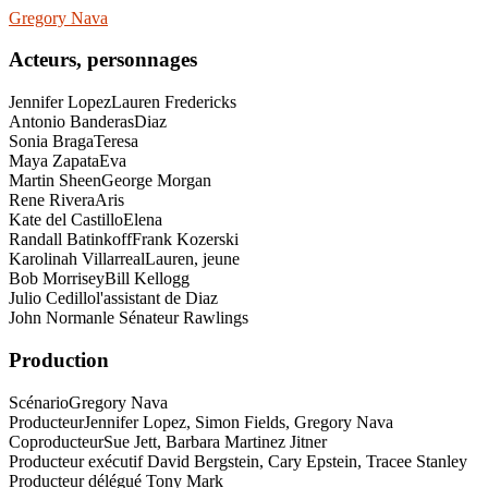
Gregory Nava
Acteurs, personnages
Jennifer Lopez
Lauren Fredericks
Antonio Banderas
Diaz
Sonia Braga
Teresa
Maya Zapata
Eva
Martin Sheen
George Morgan
Rene Rivera
Aris
Kate del Castillo
Elena
Randall Batinkoff
Frank Kozerski
Karolinah Villarreal
Lauren, jeune
Bob Morrisey
Bill Kellogg
Julio Cedillo
l'assistant de Diaz
John Norman
le Sénateur Rawlings
Production
Scénario
Gregory Nava
Producteur
Jennifer Lopez, Simon Fields, Gregory Nava
Coproducteur
Sue Jett, Barbara Martinez Jitner
Producteur exécutif David Bergstein, Cary Epstein, Tracee Stanley
Producteur délégué Tony Mark