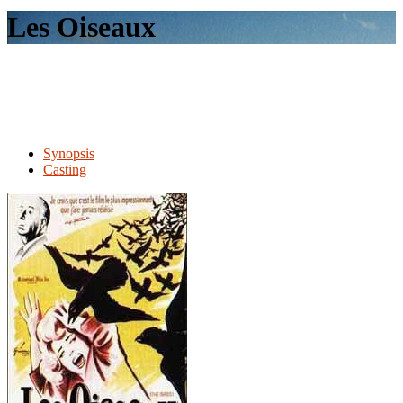
le
Les Oiseaux
site
Synopsis
Casting