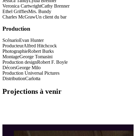
Jessica Tandy
Lydia Brenner
Veronica Cartwright
Cathy Brenner
Ethel Griffies
Mrs. Bundy
Charles McGraw
Un client du bar
Production
Scénario
Evan Hunter
Producteur
Alfred Hitchcock
Photographie
Robert Burks
Montage
George Tomasini
Production design
Robert F. Boyle
Décors
George Milo
Production Universal Pictures
Distribution
Carlotta
Projections à venir