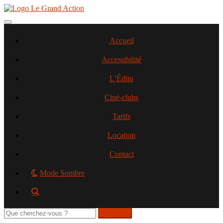
Aller
au
contenu
Toggle navigation
principal
Accueil
Accessibilité
L’Édito
Ciné-clubs
Tarifs
Location
Contact
Mode Sombre
Rechercher
sur