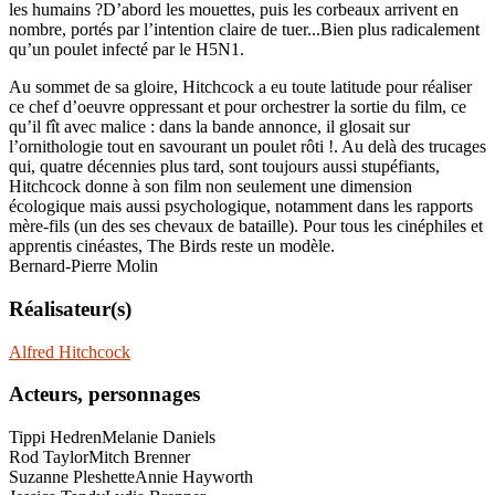
les humains ?D’abord les mouettes, puis les corbeaux arrivent en
nombre, portés par l’intention claire de tuer...Bien plus radicalement
qu’un poulet infecté par le H5N1.
Au sommet de sa gloire, Hitchcock a eu toute latitude pour réaliser
ce chef d’oeuvre oppressant et pour orchestrer la sortie du film, ce
qu’il fît avec malice : dans la bande annonce, il glosait sur
l’ornithologie tout en savourant un poulet rôti !. Au delà des trucages
qui, quatre décennies plus tard, sont toujours aussi stupéfiants,
Hitchcock donne à son film non seulement une dimension
écologique mais aussi psychologique, notamment dans les rapports
mère-fils (un des ses chevaux de bataille). Pour tous les cinéphiles et
apprentis cinéastes, The Birds reste un modèle.
Bernard-Pierre Molin
Réalisateur(s)
Alfred Hitchcock
Acteurs, personnages
Tippi Hedren
Melanie Daniels
Rod Taylor
Mitch Brenner
Suzanne Pleshette
Annie Hayworth