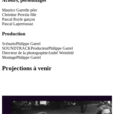
Acteurs, personnages
Maurice Garrel
le père
Christine Perez
la fille
Pascal Roy
le garçon
Pascal Laperrousaz
Production
Scénario
Philippe Garrel
SOUNDTRACKProducteur
Philippe Garrel
Directeur de la photographie
André Weinfeld
Montage
Philippe Garrel
Projections à venir