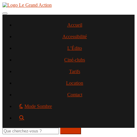
Aller
au
contenu
Toggle navigation
principal
Accueil
Accessibilité
L’Édito
Ciné-clubs
Tarifs
Location
Contact
Mode Sombre
Rechercher
sur