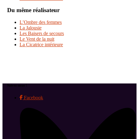
Du même réalisateur
L’Ombre des femmes
La Jalousie
Les Baisers de secours
Le Vent de la nuit
La Cicatrice intérieure
Suivez-nous !
Facebook