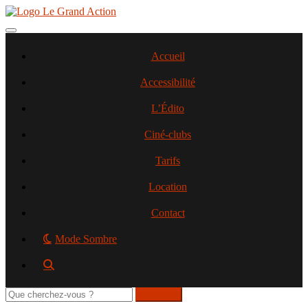
Aller
au
contenu
Toggle navigation
principal
Accueil
Accessibilité
L’Édito
Ciné-clubs
Tarifs
Location
Contact
Mode Sombre
Rechercher
sur