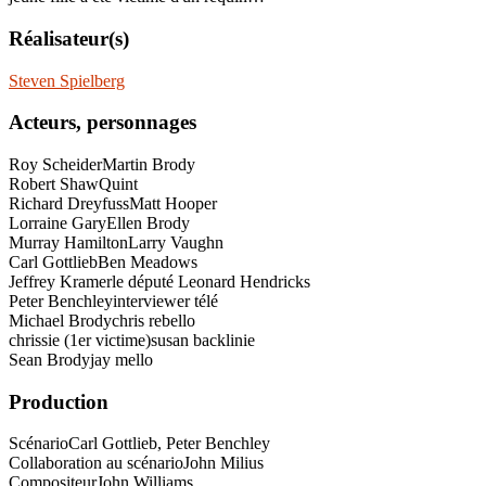
Réalisateur(s)
Steven Spielberg
Acteurs, personnages
Roy Scheider
Martin Brody
Robert Shaw
Quint
Richard Dreyfuss
Matt Hooper
Lorraine Gary
Ellen Brody
Murray Hamilton
Larry Vaughn
Carl Gottlieb
Ben Meadows
Jeffrey Kramer
le député Leonard Hendricks
Peter Benchley
interviewer télé
Michael Brody
chris rebello
chrissie (1er victime)
susan backlinie
Sean Brody
jay mello
Production
Scénario
Carl Gottlieb, Peter Benchley
Collaboration au scénario
John Milius
Compositeur
John Williams