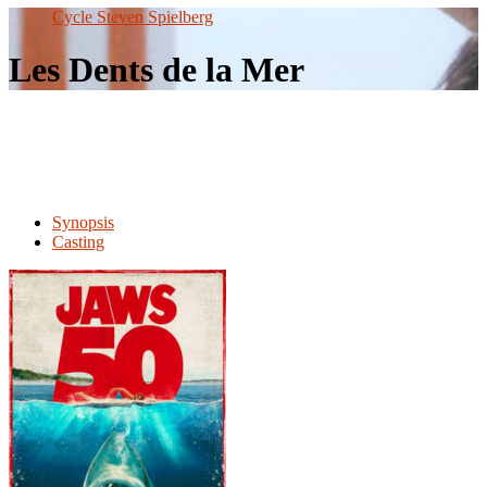
le
Cycle Steven Spielberg
site
Les Dents de la Mer
Synopsis
Casting