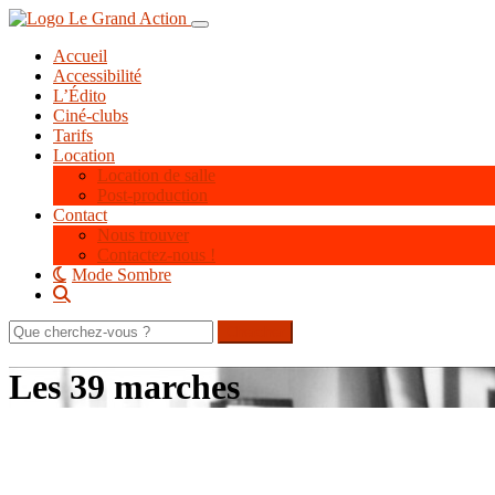
Aller
Toggle navigation
au
Accueil
contenu
Accessibilité
principal
L’Édito
Ciné-clubs
Tarifs
Location
Location de salle
Post-production
Contact
Nous trouver
Contactez-nous !
Mode Sombre
Rechercher
sur
le
Les 39 marches
site