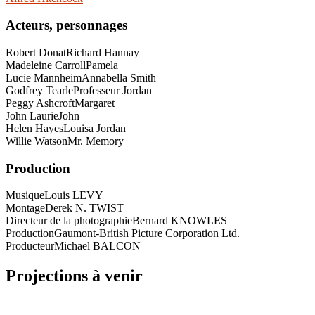
Acteurs, personnages
Robert Donat
Richard Hannay
Madeleine Carroll
Pamela
Lucie Mannheim
Annabella Smith
Godfrey Tearle
Professeur Jordan
Peggy Ashcroft
Margaret
John Laurie
John
Helen Hayes
Louisa Jordan
Willie Watson
Mr. Memory
Production
Musique
Louis LEVY
Montage
Derek N. TWIST
Directeur de la photographie
Bernard KNOWLES
Production
Gaumont-British Picture Corporation Ltd.
Producteur
Michael BALCON
Projections à venir