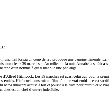
1.37
e music-hall lorsqu'un coup de feu provoque une panique générale. La 
isation : les « 39 marches ». Au milieu de la nuit, Annabella se fait ass
recherche d’un homme à qui il manque une phalange…
se d’Alfred Hitchcock, Les 39 marches est aussi celui qui, pour la premi
tiels, Hitchcock construit un film où toute vraisemblance est sacrifiée à
 du héros innocent accusé à tort et poussé à la fuite pour retrouver le vr
arches est un chef-d’œuvre indélébile.