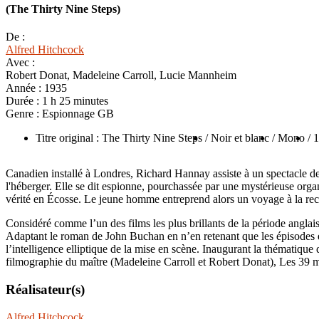
(The Thirty Nine Steps)
De :
Alfred Hitchcock
Avec :
Robert Donat, Madeleine Carroll, Lucie Mannheim
Année :
1935
Durée :
1 h 25 minutes
Genre :
Espionnage GB
Titre original : The Thirty Nine Steps
/ Noir et blanc
/ Mono
/ 
Canadien installé à Londres, Richard Hannay assiste à un spectacle d
l'héberger. Elle se dit espionne, pourchassée par une mystérieuse organ
vérité en Écosse. Le jeune homme entreprend alors un voyage à la 
Considéré comme l’un des films les plus brillants de la période anglai
Adaptant le roman de John Buchan en n’en retenant que les épisodes essen
l’intelligence elliptique de la mise en scène. Inaugurant la thématique
filmographie du maître (Madeleine Carroll et Robert Donat), Les 39 m
Réalisateur(s)
Alfred Hitchcock