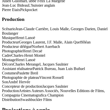
Julien Guiomar
L'abbé Félix La Margelle
Jean-Luc Bideau
L'huissier anglais
Pierre Etaix
Pickpocket
Production
Scénario
Jean-Claude Carrière, Louis Malle, Georges Darien, Daniel
Boulanger
Musique
Henri Lanoë
Producteur
Georges Laurent, J.F. Malle, Alain Quefféléan
Producteur délégué
Norbert Auerbach
Photographie
Henri Decaë
Cadre
Charles-Henri Montel
Montage
Henri Lanoë
Décors
Charles Merangel, Jacques Saulnier
Assistant réalisateur
Patrick Bureau, Juan Luis Buñuel
Costumes
Paulette Breil
Photographie de plateau
Vincent Rossell
Son
André Hervée
Concepteur de production
Jacques Saulnier
Production
Artistes Auteurs Associés, Nouvelles Editions de Films,
Compagnia Cinematografica Champion
Distribution
Swashbuckler Films
Projections à venir