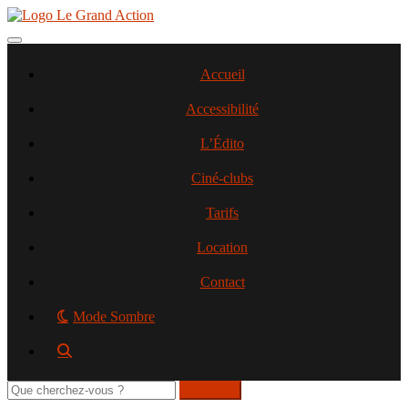
Aller
au
contenu
Toggle navigation
principal
Accueil
Accessibilité
L’Édito
Ciné-clubs
Tarifs
Location
Contact
Mode Sombre
Rechercher
sur