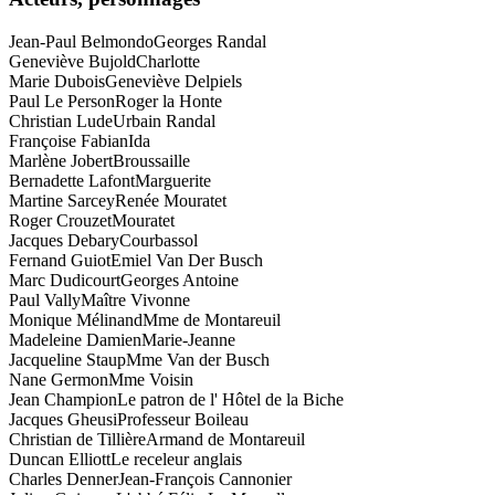
Jean-Paul Belmondo
Georges Randal
Geneviève Bujold
Charlotte
Marie Dubois
Geneviève Delpiels
Paul Le Person
Roger la Honte
Christian Lude
Urbain Randal
Françoise Fabian
Ida
Marlène Jobert
Broussaille
Bernadette Lafont
Marguerite
Martine Sarcey
Renée Mouratet
Roger Crouzet
Mouratet
Jacques Debary
Courbassol
Fernand Guiot
Emiel Van Der Busch
Marc Dudicourt
Georges Antoine
Paul Vally
Maître Vivonne
Monique Mélinand
Mme de Montareuil
Madeleine Damien
Marie-Jeanne
Jacqueline Staup
Mme Van der Busch
Nane Germon
Mme Voisin
Jean Champion
Le patron de l' Hôtel de la Biche
Jacques Gheusi
Professeur Boileau
Christian de Tillière
Armand de Montareuil
Duncan Elliott
Le receleur anglais
Charles Denner
Jean-François Cannonier