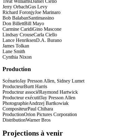
Treat Williams
Daniel Ciello
Jerry Orbach
Gus Levy
Richard Foronjy
Joe Marinaro
Bob Balaban
Santimassino
Don Billett
Bill Mayo
Carmine Caridi
Gino Mascone
Lindsay Crouse
Carla Ciello
Lance Henriksen
D.A. Burano
James Tolkan
Lane Smith
Cynthia Nixon
Production
Scénario
Jay Presson Allen, Sidney Lumet
Producteur
Burtt Harris
Producteur associé
Raymond Hartwick
Producteur exécutif
Jay Presson Allen
Photographie
Andrzej Bartkowiak
Compositeur
Paul Chihara
Production
Orion Pictures Corporation
Distribution
Warner Bros
Projections à venir