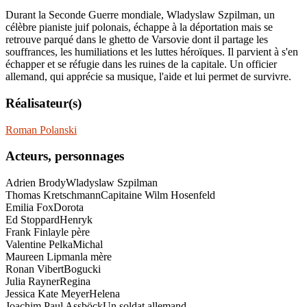
Durant la Seconde Guerre mondiale, Wladyslaw Szpilman, un
célèbre pianiste juif polonais, échappe à la déportation mais se
retrouve parqué dans le ghetto de Varsovie dont il partage les
souffrances, les humiliations et les luttes héroïques. Il parvient à s'en
échapper et se réfugie dans les ruines de la capitale. Un officier
allemand, qui apprécie sa musique, l'aide et lui permet de survivre.
Réalisateur(s)
Roman Polanski
Acteurs, personnages
Adrien Brody
Wladyslaw Szpilman
Thomas Kretschmann
Capitaine Wilm Hosenfeld
Emilia Fox
Dorota
Ed Stoppard
Henryk
Frank Finlay
le père
Valentine Pelka
Michal
Maureen Lipman
la mère
Ronan Vibert
Bogucki
Julia Rayner
Regina
Jessica Kate Meyer
Helena
Joachim Paul Assböck
Un soldat allemand