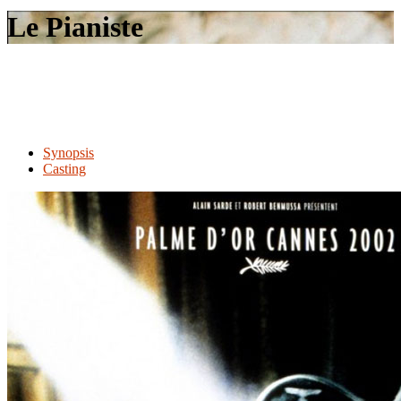
le
Le Pianiste
site
Synopsis
Casting