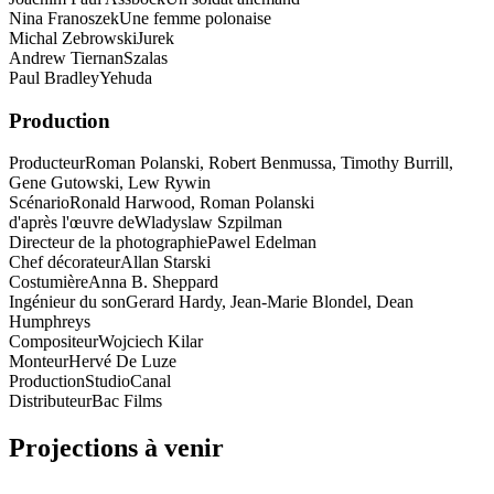
Nina Franoszek
Une femme polonaise
Michal Zebrowski
Jurek
Andrew Tiernan
Szalas
Paul Bradley
Yehuda
Production
Producteur
Roman Polanski, Robert Benmussa, Timothy Burrill,
Gene Gutowski, Lew Rywin
Scénario
Ronald Harwood, Roman Polanski
d'après l'œuvre de
Wladyslaw Szpilman
Directeur de la photographie
Pawel Edelman
Chef décorateur
Allan Starski
Costumière
Anna B. Sheppard
Ingénieur du son
Gerard Hardy, Jean-Marie Blondel, Dean
Humphreys
Compositeur
Wojciech Kilar
Monteur
Hervé De Luze
Production
StudioCanal
Distributeur
Bac Films
Projections à venir