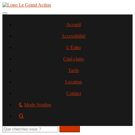
Aller
au
contenu
Toggle navigation
principal
Accueil
Accessibilité
L’Édito
Ciné-clubs
Tarifs
Location
Contact
Mode Sombre
Rechercher
sur