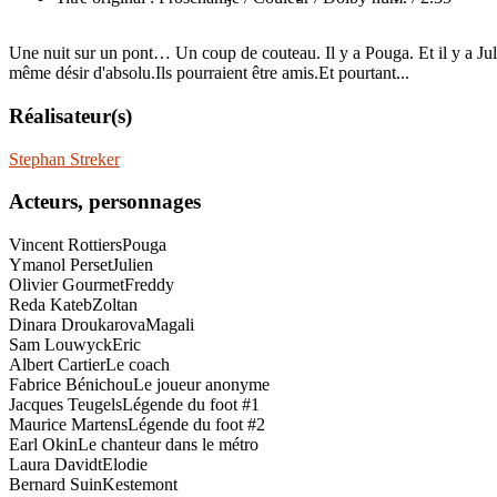
Une nuit sur un pont… Un coup de couteau. Il y a Pouga. Et il y a Jul
même désir d'absolu.Ils pourraient être amis.Et pourtant...
Réalisateur(s)
Stephan Streker
Acteurs, personnages
Vincent Rottiers
Pouga
Ymanol Perset
Julien
Olivier Gourmet
Freddy
Reda Kateb
Zoltan
Dinara Droukarova
Magali
Sam Louwyck
Eric
Albert Cartier
Le coach
Fabrice Bénichou
Le joueur anonyme
Jacques Teugels
Légende du foot #1
Maurice Martens
Légende du foot #2
Earl Okin
Le chanteur dans le métro
Laura Davidt
Elodie
Bernard Suin
Kestemont