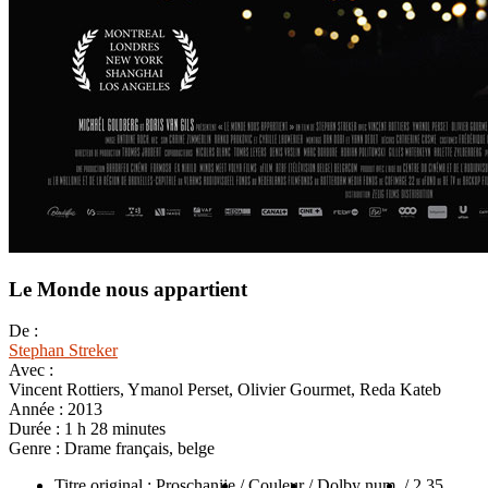
Le Monde nous appartient
De :
Stephan Streker
Avec :
Vincent Rottiers, Ymanol Perset, Olivier Gourmet, Reda Kateb
Année :
2013
Durée :
1 h 28 minutes
Genre :
Drame français, belge
Titre original : Proschanije
/ Couleur
/ Dolby num.
/ 2.35