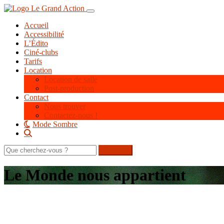
Aller
Toggle navigation
au
Accueil
contenu
Accessibilité
principal
L’Édito
Ciné-clubs
Tarifs
Location
Location de salle
Post-production
Contact
Nous trouver
Contactez-nous !
Mode Sombre
Rechercher
sur
le
Le Monde nous appartient
site