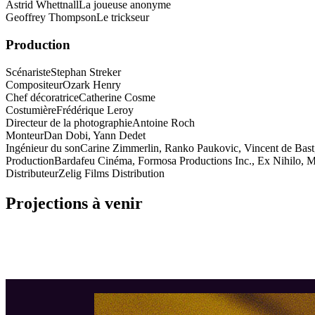
Astrid Whettnall
La joueuse anonyme
Geoffrey Thompson
Le trickseur
Production
Scénariste
Stephan Streker
Compositeur
Ozark Henry
Chef décoratrice
Catherine Cosme
Costumière
Frédérique Leroy
Directeur de la photographie
Antoine Roch
Monteur
Dan Dobi, Yann Dedet
Ingénieur du son
Carine Zimmerlin, Ranko Paukovic, Vincent de Bast
Production
Bardafeu Cinéma, Formosa Productions Inc., Ex Nihilo, 
Distributeur
Zelig Films Distribution
Projections à venir