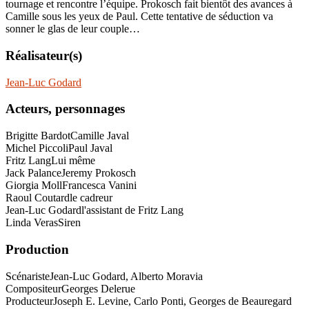
tournage et rencontre l’équipe. Prokosch fait bientôt des avances à
Camille sous les yeux de Paul. Cette tentative de séduction va
sonner le glas de leur couple…
Réalisateur(s)
Jean-Luc Godard
Acteurs, personnages
Brigitte Bardot
Camille Javal
Michel Piccoli
Paul Javal
Fritz Lang
Lui même
Jack Palance
Jeremy Prokosch
Giorgia Moll
Francesca Vanini
Raoul Coutard
le cadreur
Jean-Luc Godard
l'assistant de Fritz Lang
Linda Veras
Siren
Production
Scénariste
Jean-Luc Godard, Alberto Moravia
Compositeur
Georges Delerue
Producteur
Joseph E. Levine, Carlo Ponti, Georges de Beauregard