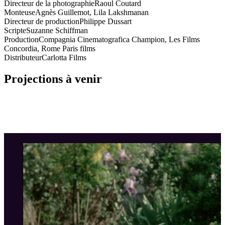
Directeur de la photographie
Raoul Coutard
Monteuse
Agnès Guillemot, Lila Lakshmanan
Directeur de production
Philippe Dussart
Scripte
Suzanne Schiffman
Production
Compagnia Cinematografica Champion, Les Films
Concordia, Rome Paris films
Distributeur
Carlotta Films
Projections à venir