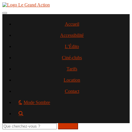
Aller
au
contenu
Toggle navigation
principal
Accueil
Accessibilité
L’Édito
Ciné-clubs
Tarifs
Location
Contact
Mode Sombre
Rechercher
sur