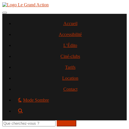
Aller
au
contenu
Toggle navigation
principal
Accueil
Accessibilité
L’Édito
Ciné-clubs
Tarifs
Location
Contact
Mode Sombre
Rechercher
sur