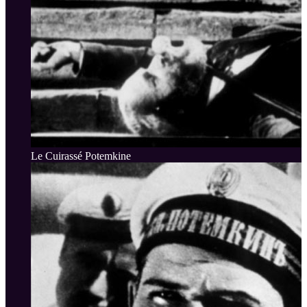
Le Cuirassé Potemkine