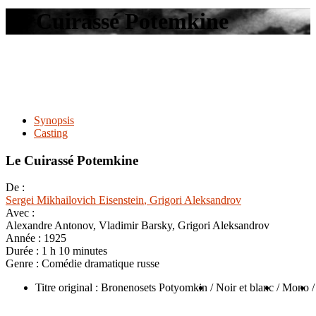
le
Le Cuirassé Potemkine
site
Synopsis
Casting
Le Cuirassé Potemkine
De :
Sergei Mikhailovich Eisenstein
, Grigori Aleksandrov
Avec :
Alexandre Antonov, Vladimir Barsky, Grigori Aleksandrov
Année :
1925
Durée :
1 h 10 minutes
Genre :
Comédie dramatique russe
Titre original : Bronenosets Potyomkin
/ Noir et blanc
/ Mono
/