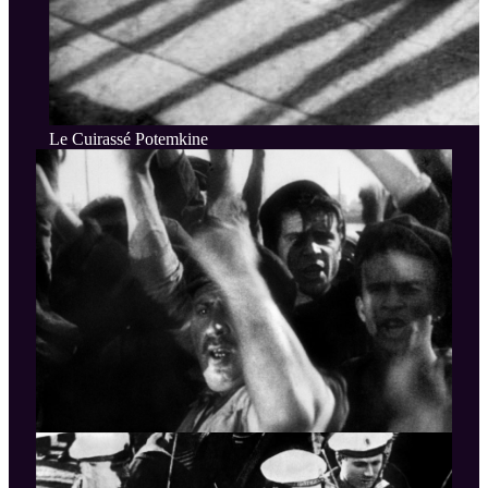
Le Cuirassé Potemkine