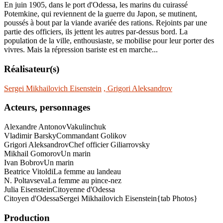
En juin 1905, dans le port d'Odessa, les marins du cuirassé
Potemkine, qui reviennent de la guerre du Japon, se mutinent,
poussés à bout par la viande avariée des rations. Rejoints par une
partie des officiers, ils jettent les autres par-dessus bord. La
population de la ville, enthousiaste, se mobilise pour leur porter des
vivres. Mais la répression tsariste est en marche...
Réalisateur(s)
Sergei Mikhailovich Eisenstein
, Grigori Aleksandrov
Acteurs, personnages
Alexandre Antonov
Vakulinchuk
Vladimir Barsky
Commandant Golikov
Grigori Aleksandrov
Chef officier Giliarrovsky
Mikhail Gomorov
Un marin
Ivan Bobrov
Un marin
Beatrice Vitoldi
La femme au landeau
N. Poltavseva
La femme au pince-nez
Julia Eisenstein
Citoyenne d'Odessa
Citoyen d'Odessa
Sergei Mikhailovich Eisenstein{tab Photos}
Production