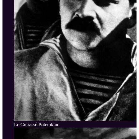
Le Cuirassé Potemkine