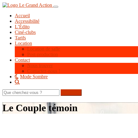
Aller
Toggle navigation
au
Accueil
contenu
Accessibilité
principal
L’Édito
Ciné-clubs
Tarifs
Location
Location de salle
Post-production
Contact
Nous trouver
Contactez-nous !
Mode Sombre
Rechercher
sur
le
Le Couple témoin
site