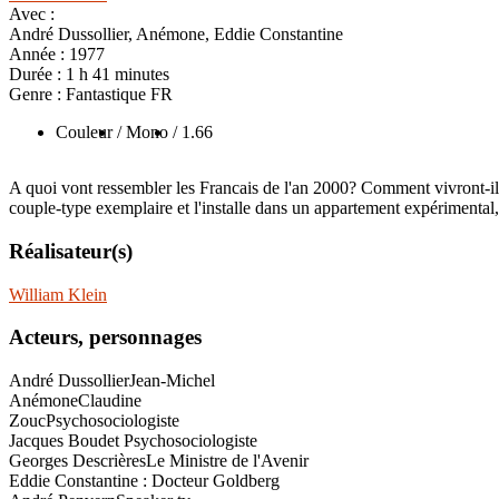
Avec :
André Dussollier, Anémone, Eddie Constantine
Année :
1977
Durée :
1 h 41 minutes
Genre :
Fantastique FR
Couleur
/ Mono
/ 1.66
A quoi vont ressembler les Francais de l'an 2000? Comment vivront-ils
couple-type exemplaire et l'installe dans un appartement expérimental, 
Réalisateur(s)
William Klein
Acteurs, personnages
André Dussollier
Jean-Michel
Anémone
Claudine
Zouc
Psychosociologiste
Jacques Boudet
Psychosociologiste
Georges Descrières
Le Ministre de l'Avenir
Eddie Constantine : Docteur Goldberg