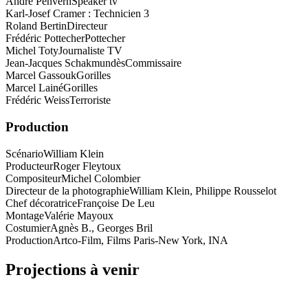
André Penvern
Speaker tv
Karl-Josef Cramer : Technicien 3
Roland Bertin
Directeur
Frédéric Pottecher
Pottecher
Michel Toty
Journaliste TV
Jean-Jacques Schakmundès
Commissaire
Marcel Gassouk
Gorilles
Marcel Lainé
Gorilles
Frédéric Weiss
Terroriste
Production
Scénario
William Klein
Producteur
Roger Fleytoux
Compositeur
Michel Colombier
Directeur de la photographie
William Klein, Philippe Rousselot
Chef décoratrice
Françoise De Leu
Montage
Valérie Mayoux
Costumier
Agnès B., Georges Bril
Production
Artco-Film, Films Paris-New York, INA
Projections à venir