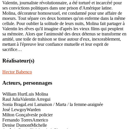
Valentin, journaliste révolutionnaire, a été torturé et incarcéré pour
ses convictions politiques dans une prison d'Amérique latine.
Molina, décorateur homosexuel, est condamné pour une affaire de
moeurs. Tout sépare ces deux hommes qu'on enferme dans la même
cellule. Pour oublier la solitude de leurs nuits, Molina fait partager à
Valentin les rêves qu'il imagine d'après les vieux films qui peuplent
sa mémoire. Alors que l'animosité des deux détenus se transforme en
amitié, une toile de trahison se tisse autour d'eux, inexorablement,
mettant à l'épreuve leur confiance mutuelle et leur esprit de
sacrifice…
Réalisateur(s)
Hector Babenco
Acteurs, personnages
William Hurt
Luis Molina
Raul Julia
Valentin Arregui
Sonia Braga
Leni Lamaison / Marta / la femme-araignée
José Lewgoy
Warden
Milton Gonçalves
le policier
Fernando Torres
Americo
Denise Dumont
Michelle