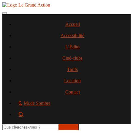
Aller
au
contenu
Toggle navigation
principal
Accueil
Accessibilité
L’Édito
Ciné-clubs
Tarifs
Location
Contact
Mode Sombre
Rechercher
sur