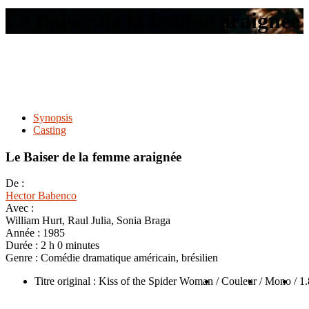
le
Le Baiser de la femme araignée
site
Synopsis
Casting
Le Baiser de la femme araignée
De :
Hector Babenco
Avec :
William Hurt, Raul Julia, Sonia Braga
Année :
1985
Durée :
2 h 0 minutes
Genre :
Comédie dramatique américain, brésilien
Titre original : Kiss of the Spider Woman
/ Couleur
/ Mono
/ 1