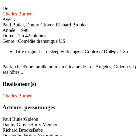
De :
Charles Burnett
Avec :
Paul Butler, Danny Glover, Richard Brooks
Année :
1990
Durée :
1 h 42 minutes
Genre :
Comédie dramatique US
Titre original : To sleep with anger
/ Couleur
/ Dolby
/ 1.85
Patriarche d'une famille noire américaine de Los Angeles, Gideon vit pa
ses hôtes...
Réalisateur(s)
Charles Burnett
Acteurs, personnages
Paul Butler
Gideon
Danny Glover
Harry Mention
Richard Brooks
Babe
Devaughn Walter Nixon
Sunny