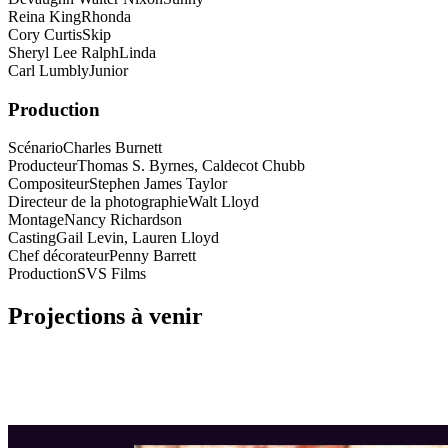
Reina King
Rhonda
Cory Curtis
Skip
Sheryl Lee Ralph
Linda
Carl Lumbly
Junior
Production
Scénario
Charles Burnett
Producteur
Thomas S. Byrnes, Caldecot Chubb
Compositeur
Stephen James Taylor
Directeur de la photographie
Walt Lloyd
Montage
Nancy Richardson
Casting
Gail Levin, Lauren Lloyd
Chef décorateur
Penny Barrett
Production
SVS Films
Projections à venir