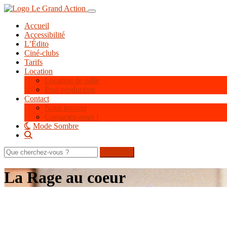
Aller
Toggle navigation
au
Accueil
contenu
Accessibilité
principal
L’Édito
Ciné-clubs
Tarifs
Location
Location de salle
Post-production
Contact
Nous trouver
Contactez-nous !
Mode Sombre
Rechercher
sur
le
La Rage au coeur
site