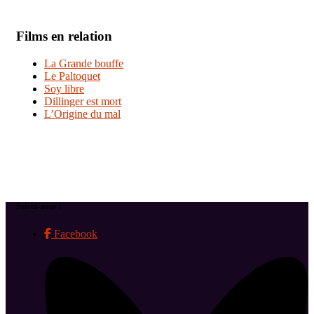
Films en relation
La Grande bouffe
Le Paltoquet
Soy libre
Dillinger est mort
L’Origine du mal
Suivez-nous !
Facebook