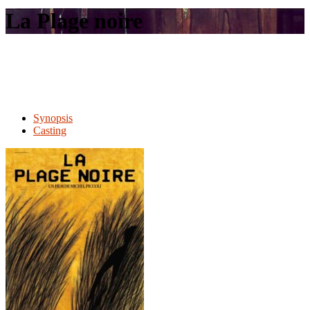
le
La Plage noire
site
Synopsis
Casting