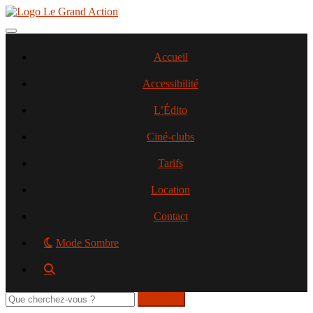
Aller
au
contenu
Toggle navigation
principal
Accueil
Accessibilité
L’Édito
Ciné-clubs
Tarifs
Location
Contact
Mode Sombre
Rechercher
sur