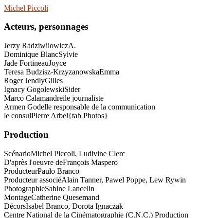
Michel Piccoli
Acteurs, personnages
Jerzy Radziwilowicz
A.
Dominique Blanc
Sylvie
Jade Fortineau
Joyce
Teresa Budzisz-Krzyzanowska
Emma
Roger Jendly
Gilles
Ignacy Gogolewski
Sider
Marco Calamandrei
le journaliste
Armen Godel
le responsable de la communication
le consul
Pierre Arbel{tab Photos}
Production
Scénario
Michel Piccoli, Ludivine Clerc
D'après l'oeuvre de
François Maspero
Producteur
Paulo Branco
Producteur associé
Alain Tanner, Pawel Poppe, Lew Rywin
Photographie
Sabine Lancelin
Montage
Catherine Quesemand
Décors
Isabel Branco, Dorota Ignaczak
Centre National de la Cinématographie (C.N.C.) Production