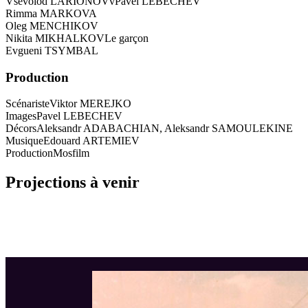
Vsevolod LARIONOVvPavel LEBECHEV
Rimma MARKOVA
Oleg MENCHIKOV
Nikita MIKHALKOV
Le garçon
Evgueni TSYMBAL
Production
Scénariste
Viktor MEREJKO
Images
Pavel LEBECHEV
Décors
Aleksandr ADABACHIAN, Aleksandr SAMOULEKINE
Musique
Edouard ARTEMIEV
Production
Mosfilm
Projections à venir