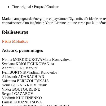
Titre original : Родня
/ Couleur
Maria, campagnarde énergique et paysanne d'âge mûr, décide de se rendre 
connaissance d'un ingénieur, Youri Liapine, qui ne tarde pas à lui témo
Réalisateur(s)
Nikita Mikhalkov
Acteurs, personnages
Nonna MORDIOUKOVA
Maria Konovalova
Svetlana KRIOUTCHKOVA
Nina
Andreï PETROV
Youri
Ivan BORTNIK
Vladimir Konovalov
Aleksandr ADABACHIAN
Valentina BEREZOUTSKAIA
Youri BOGATYRIOV
Stassik
Viktor BOUTOURLINE
Sergueï GAZAROV
Vladimir KHOTINENKO
Larissa KOUZNETSOVA