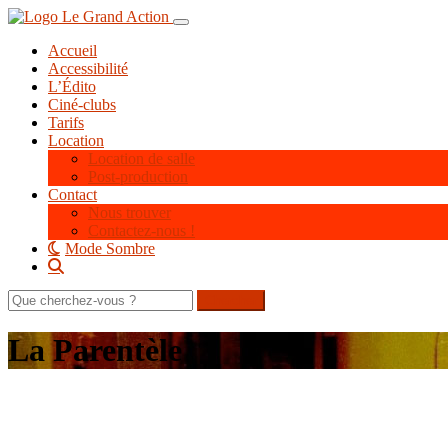
Aller
Toggle navigation
au
Accueil
contenu
Accessibilité
principal
L’Édito
Ciné-clubs
Tarifs
Location
Location de salle
Post-production
Contact
Nous trouver
Contactez-nous !
Mode Sombre
Rechercher
sur
le
La Parentèle
site